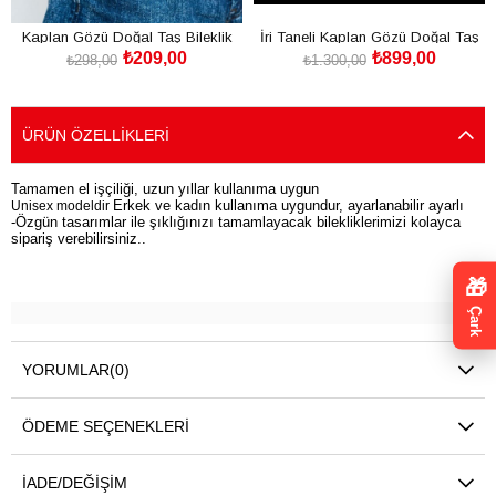
Kaplan Gözü Doğal Taş Bileklik
İri Taneli Kaplan Gözü Doğal Taş
₺209,00
₺899,00
Bileklik
₺298,00
₺1.300,00
SEPETE EKLE
SEPETE EKLE
ÜRÜN ÖZELLIKLERI
Tamamen el işçiliği, uzun yıllar kullanıma uygun
Erkek ve kadın kullanıma uygundur, ayarlanabilir ayarlı
Unisex modeldir
-Özgün tasarımlar ile şıklığınızı tamamlayacak bilekliklerimizi kolayca
sipariş verebilirsiniz..
🎁
Çark
YORUMLAR
(0)
ÖDEME SEÇENEKLERI
İADE/DEĞIŞIM