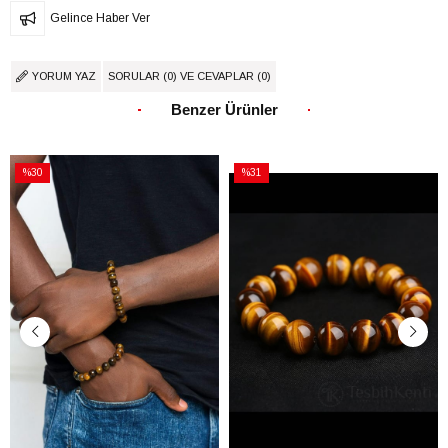
Gelince Haber Ver
YORUM YAZ
SORULAR (0) VE CEVAPLAR (0)
Benzer Ürünler
%30
%31
İndirim
İndirim
%30İndirim
%31İndirim