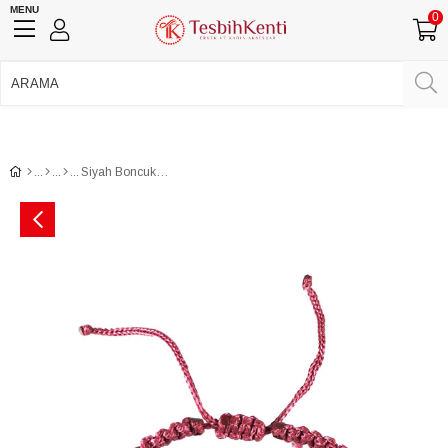
MENU
0
750 TL Üzeri Ücretsiz Kargo
•
Güvenli Ödeme
Üye Girişi
Üye Ol
Facebook İle Bağlan
Google İle Bağlan
Siyah Boncuklu El İşçiliği Bileklik