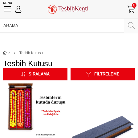
MENU
0
750 TL Üzeri Ücretsiz Kargo
•
Güvenli Ödeme
Üye Girişi
Üye Ol
Facebook İle Bağlan
Google İle Bağlan
Tesbih Kutusu
Tesbih Kutusu
SIRALAMA
FILTRELEME