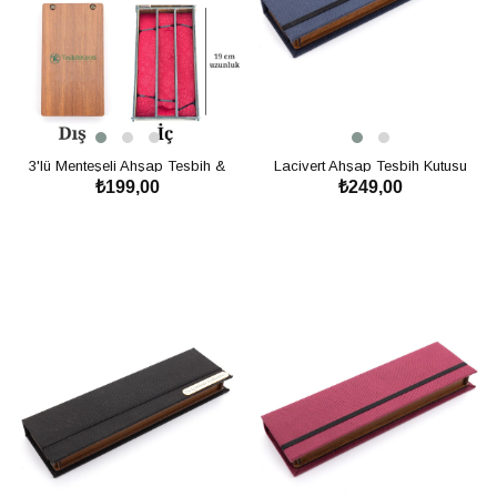
3'lü Menteşeli Ahşap Tesbih &
Lacivert Ahşap Tesbih Kutusu
₺199,00
₺249,00
Bileklik Kutusu
SEPETE EKLE
SEPETE EKLE