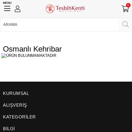
MENU
0
750 TL Üzeri Ücretsiz Kargo
•
Güvenli Ödeme
Üye Girişi
Üye Ol
Facebook İle Bağlan
Osmanlı Kehribar
Google İle Bağlan
KURUMSAL
ALIŞVERİŞ
KATEGORİLER
BİLGİ