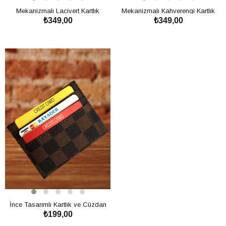
Mekanizmalı Lacivert Kartlık
Mekanizmalı Kahverengi Kartlık
₺349,00
₺349,00
Cüzdan
Cüzdan
SEPETE EKLE
SEPETE EKLE
İnce Tasarımlı Kartlık ve Cüzdan
₺199,00