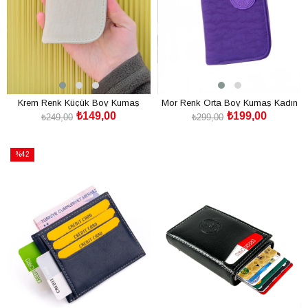
Krem Renk Küçük Boy Kumaş
Mor Renk Orta Boy Kumaş Kadın
₺149,00
₺199,00
Kadın Cüzdan Kartlık
Cüzdan Kartlık
₺249,00
₺299,00
SEPETE EKLE
SEPETE EKLE
%42
İndirim
%42İndirim