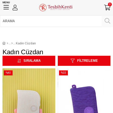
MENU
0
750 TL Üzeri Ücretsiz Kargo
•
Güvenli Ödeme
Üye Girişi
Üye Ol
Facebook İle Bağlan
Google İle Bağlan
Kadın Cüzdan
Kadın Cüzdan
SIRALAMA
FILTRELEME
%40
%33
İndirim
İndirim
%40İndirim
%33İndirim