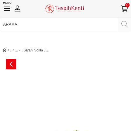
MENU
0
750 TL Üzeri Ücretsiz Kargo
•
Güvenli Ödeme
Üye Girişi
Üye Ol
Facebook İle Bağlan
Google İle Bağlan
Siyah Nokta Jasper Taşı Bileklik