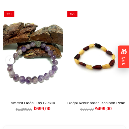
%42
%29
İndirim
İndirim
%42İndirim
%29İndirim
🎁
Çark
Ametist Doğal Taş Bileklik
Doğal Kehribardan Bonibon Renk
₺699,00
₺499,00
Bileklik Küçük Taneli
₺1.200,00
₺699,00
SEPETE EKLE
SEPETE EKLE