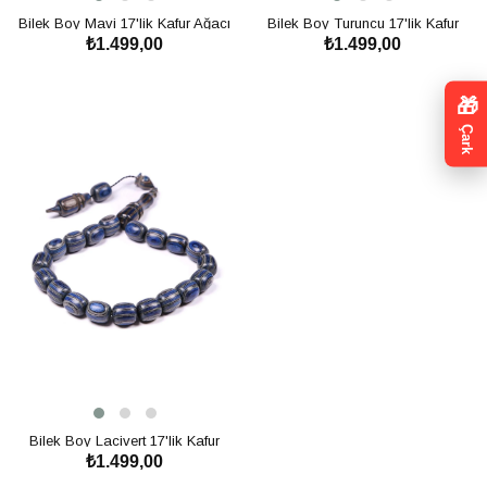
Bilek Boy Mavi 17'lik Kafur Ağacı
Bilek Boy Turuncu 17'lik Kafur
₺1.499,00
₺1.499,00
Tesbih
Ağacı Tesbih
SEPETE EKLE
SEPETE EKLE
🎁
Çark
Bilek Boy Lacivert 17'lik Kafur
₺1.499,00
Ağacı Tesbih