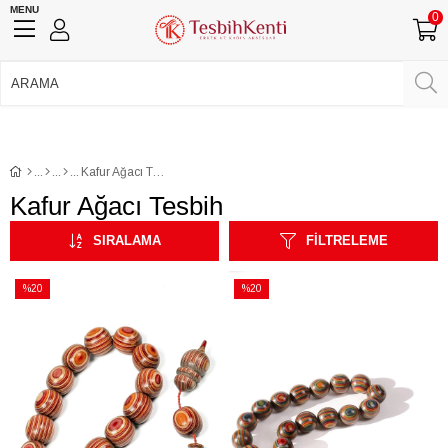
MENU
0
750 TL Üzeri Ücretsiz Kargo
•
Güvenli Ödeme
Üye Girişi
Üye Ol
Facebook İle Bağlan
Google İle Bağlan
Kafur Ağacı Tesbih
Kafur Ağacı Tesbih
SIRALAMA
FILTRELEME
%20
%20
İndirim
İndirim
%20İndirim
%20İndirim