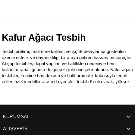
SEPETE EKLE
Kafur Ağacı Tesbih
Tesbih üretimi, malzeme kalitesi ve işçilik detaylarına gösterilen 
özenle estetik ve dayanıklılığı bir araya getiren hassas bir süreçtir. 
Ahşap tesbihler, doğal yapıları ve hafiflikleri nedeniyle hem 
kullanım rahatlığı hem de görselliği ile öne çıkmaktadır. Kafur ağacı 
tesbihler, kendine has dokusu ve hafif aromatik kokusuyla tercih 
edilen özel modeller arasında yer alır. Tesbih Kenti olarak, yüksek 
kalite standartlarında üretilmiş kapsül kesim kafur ağacı tesbih 
modellerimizle kullanıcılarımıza en iyi deneyimi sunmayı 
amaçlıyoruz.
Kafur Ağacı Tesbih Modelleri
KURUMSAL
Kafur ağacı tesbihler, doğal yapısı ve hafifliğiyle günlük kullanıma 
ALIŞVERİŞ
uygun olan özel tesbih çeşitlerinden biridir. Ağaç malzemeden 