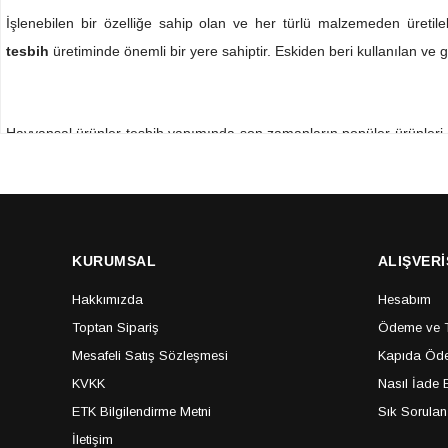
İşlenebilen bir özelliğe sahip olan ve her türlü malzemeden üretileb
tesbih
üretiminde önemli bir yere sahiptir. Eskiden beri kullanılan 
Hayvansal ürünler tesbih yapımında son zamanların popüler ürünleri ar
modelleri
yaygın olarak dişlerden, boynuzlardan, inci ve mercanlarda
İnternetten hızlı sipariş vererek alabileceğiniz modeller arasında de
KURUMSAL
ALIŞVERİ
hayvansal uzuvlar arasındadır. Bunun dışında bufalo boynuzu efe tes
doldurmaktadır. Karınca fosilli tesbih modelleri de
hayvansal tesbihl
Hakkımızda
Hesabım
Toptan Sipariş
Ödeme ve Te
Mesafeli Satış Sözleşmesi
Kapıda Öde
KVKK
Nasıl İade E
ETK Bilgilendirme Metni
Sık Sorulan
Hayvansal Tesbih Çeşitleri
İletişim