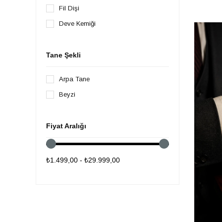
Fil Dişi
Erkek Tesbih
Deve Kemiği
Kedi Gözü Tesbih
Şükrü Baba Tesbih
Tane Şekli
Karınca Tesbih
Kazaz Tesbih
Arpa Tane
Fosforlu Tesbih
Beyzi
Bukalemun Tesbih
Fosil Tesbih
Fiyat Aralığı
Uçak Camı Tesbih Çeşitleri
Bilardo Topu Tesbih
₺1.499,00 - ₺29.999,00
Toptan Tesbih
Diğer Tesbihler
Tesbih Malzemeleri