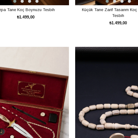
rpa Tane Koç Boynuzu Tesbih
Küçük Tane Zarif Tasarım Ko
Tesbih
₺1.499,00
₺1.499,00
SEPETE EKLE
SEPETE EKLE