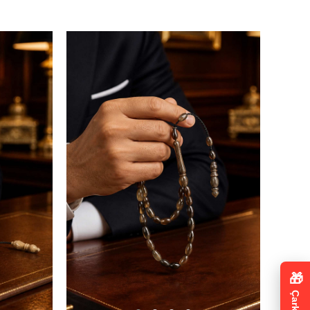
SEPETE EKLE
🎁
Çark