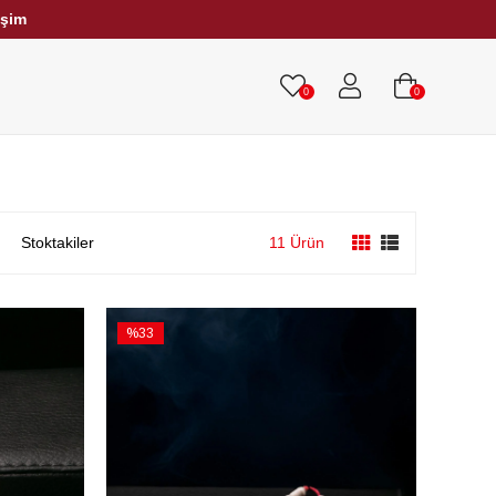
işim
HRİBAR TESBİHLER
TÜM TESBİHLER
0
0
Stoktakiler
11 Ürün
%33
İndirim
%33İndirim