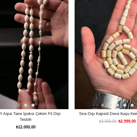
R Arpa Tane İpeksi Çekim Fil Dişi
Sıra Dışı Kapsül Deve Kuşu Kem
Tesbih
₺3.500,00
₺2.999,00
₺12.000,00