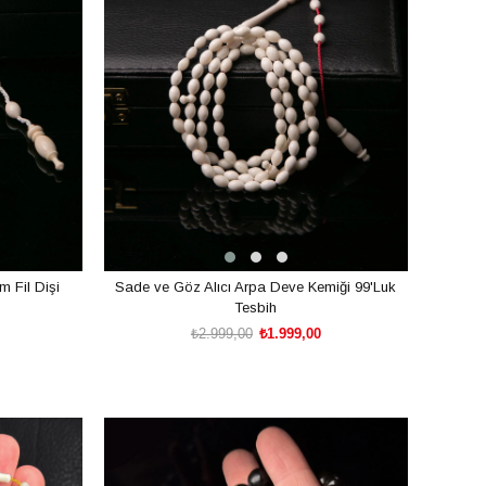
m Fil Dişi
Sade ve Göz Alıcı Arpa Deve Kemiği 99'Luk
Tesbih
₺2.999,00
₺1.999,00
SEPETE EKLE