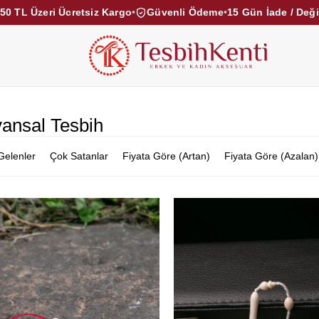
50 TL Üzeri Ücretsiz Kargo
•
Güvenli Ödeme
•
15 Gün İade / Değ
KEHRİBAR TESBİHLER
KUKA TESBİHLER
TOZ KE
KAMPANYALAR
DİĞER KATEGORİLER
ansal Tesbih
Gelenler
Çok Satanlar
Fiyata Göre (Artan)
Fiyata Göre (Azalan)
rim