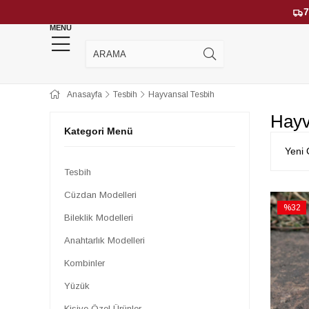
7
MENU
YENİ GELENLER
ÇOK SATANLAR
Anasayfa
Tesbih
Hayvansal Tesbih
Hayv
Kategori Menü
Yeni 
Tesbih
Cüzdan Modelleri
%32
Bileklik Modelleri
İndirim
%32İndi
Anahtarlık Modelleri
Kombinler
Yüzük
Kişiye Özel Ürünler