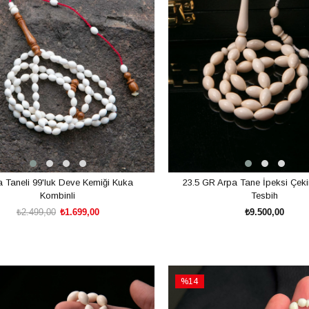
 Taneli 99'luk Deve Kemiği Kuka
23.5 GR Arpa Tane İpeksi Çeki
Kombinli
Tesbih
₺2.499,00
₺1.699,00
₺9.500,00
SEPETE EKLE
SEPETE EKLE
%14
İndirim
%14İndirim