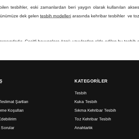
ilen tesbihler, eski zamanlardan beri yaygın olarak kullanılan akses
ve günümüze dek gelen
tesbih modelleri
arasında kehribar tesbihler ve toz 
asındadır. Çeşitli hayvanlara özgü uzuvlardan elde edilen bu tesbih mod
n oluşur.
ve kemikli kuka tesbihler, karpuz kesim deve kemikli kuka tesbih modell
Ş
KATEGORİLER
bihler de erkeklerin gözdesi olarak popülerliğini arttıran modellerd
er
arasında sayılabilir.
Tesbih
slimat Şartları
Kuka Tesbih
me Koşulları
Sıkma Kehribar Tesbih
debilirim
Toz Kehribar Tesbih
 Sorular
Anahtarlık