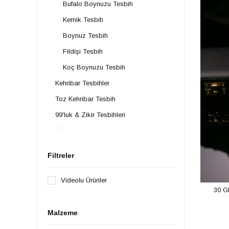
Bufalo Boynuzu Tesbih
Kemik Tesbih
Boynuz Tesbih
Fildişi Tesbih
Koç Boynuzu Tesbih
Kehribar Tesbihler
Toz Kehribar Tesbih
99'luk & Zikir Tesbihleri
Ağaç Tesbih
17'lik Efe Tesbih Modelleri
Filtreler
Doğal Taş Tesbih
Arap Model Tesbihler
Videolu Ürünler
30 G
Gümüş Tesbih
Zaza Tesbih
Malzeme
Balık Tesbih