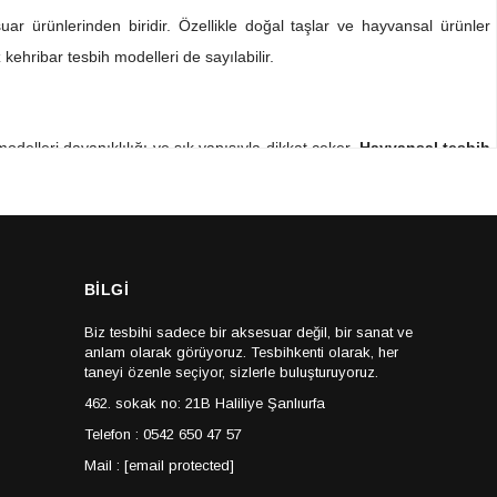
uar ürünlerinden biridir. Özellikle doğal taşlar ve hayvansal ürünler
kehribar tesbih modelleri de sayılabilir.
elleri dayanıklılığı ve şık yapısıyla dikkat çeker.
Hayvansal tesbih
eri sayılabilir. Deve kemiği, tesbih üretiminde sıklıkla tercih edilen
BİLGİ
en biridir. Mercan taşı kakmalı işlemeli tesbihler de şıklığıyla göz
Biz tesbihi sadece bir aksesuar değil, bir sanat ve
anlam olarak görüyoruz. Tesbihkenti olarak, her
taneyi özenle seçiyor, sizlerle buluşturuyoruz.
462. sokak no: 21B Haliliye Şanlıurfa
Telefon : 0542 650 47 57
Mail :
[email protected]