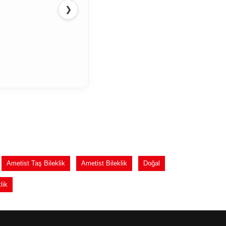
❯
Ametist Taş Bileklik
Ametist Bileklik
Doğal
lik