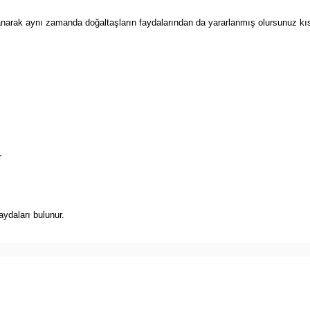
ullanarak aynı zamanda doğaltaşların faydalarından da yararlanmış olursunuz k
r
ydaları bulunur.