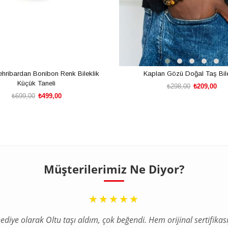
hribardan Bonibon Renk Bileklik
Kaplan Gözü Doğal Taş Bile
Küçük Taneli
₺298,00
₺209,00
₺699,00
₺499,00
SEPETE EKLE
SEPETE EKLE
Müşterilerimiz Ne Diyor?
“
★★★★★
ediye olarak Oltu taşı aldım, çok beğendi. Hem orijinal sertifikası