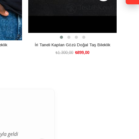
klik
İri Taneli Kaplan Gözü Doğal Taş Bileklik
₺1.300,00
₺899,00
SEPETE EKLE
yla geldi