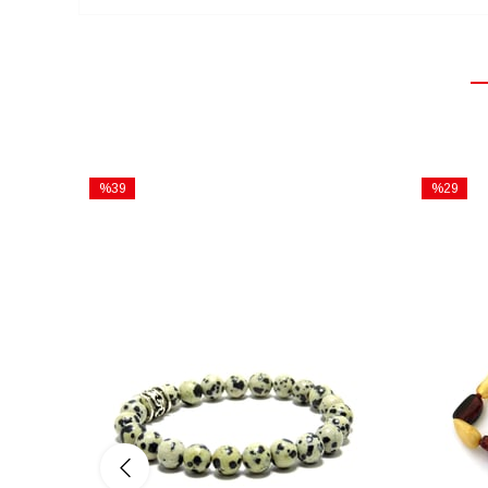
%39
%29
İndirim
İndirim
%39İndirim
%29İndiri