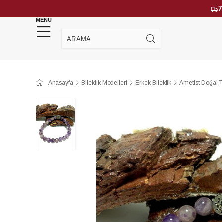
7
MENU
YENİ GELENLER
ÇOK SATANLAR
Anasayfa
Bileklik Modelleri
Erkek Bileklik
Ametist Doğal T