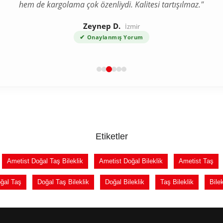
hem de kargolama çok özenliydi. Kalitesi tartışılmaz."
Zeynep D.
İzmir
✔
Onaylanmış Yorum
Etiketler
Ametist Doğal Taş Bileklik
Ametist Doğal Bileklik
Ametist Taş
ğal Taş
Doğal Taş Bileklik
Doğal Bileklik
Taş Bileklik
Bilek