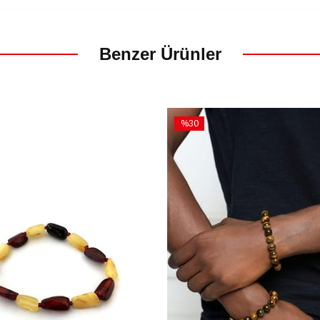
Benzer Ürünler
%30
İndirim
m
%30İndirim