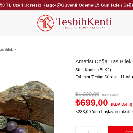
50 TL Üzeri Ücretsiz Kargo
•
Güvenli Ödeme
•
15 Gün İade / Değ
KEHRİBAR TESBİHLER
KUKA TESBİHLER
TOZ KE
KAMPANYALAR
DİĞER KATEGORİLER
aş Bileklik
Ametist Doğal Taş Bilekl
Stok Kodu
(BLK2)
Tahmini Teslim Süresi
:
11 Ağu
₺1.200,00
(KDV Dahil)
₺699,00
(KDV Dahil)
₺233,00
'den başlayan taksitle