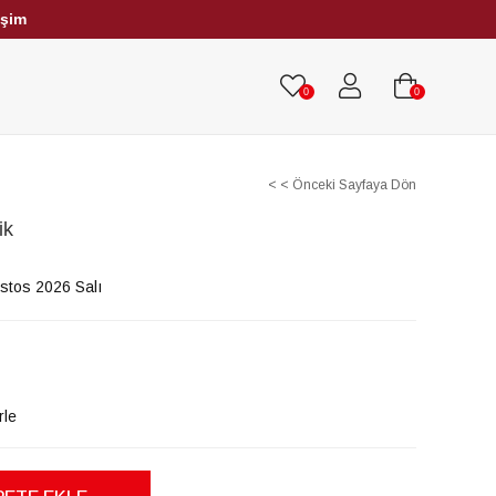
işim
HRİBAR TESBİHLER
TÜM TESBİHLER
0
0
< < Önceki Sayfaya Dön
ik
stos 2026 Salı
rle