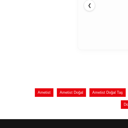
❮
Ametist
Ametist Doğal
Ametist Doğal Taş
Do