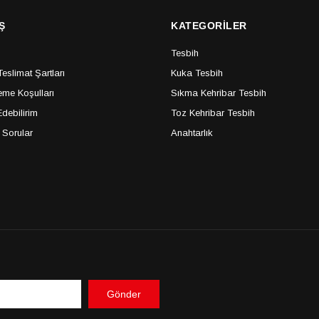
Ş
KATEGORİLER
Tesbih
slimat Şartları
Kuka Tesbih
me Koşulları
Sıkma Kehribar Tesbih
debilirim
Toz Kehribar Tesbih
 Sorular
Anahtarlık
Gönder