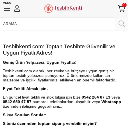
MENU
0
750 TL Üzeri Ücretsiz Kargo
•
Güvenli Ödeme
Üye Girişi
Üye Ol
Facebook İle Bağlan
Tesbihkenti.com: Toptan Tesbihte Güvenilir ve
Google İle Bağlan
Uygun Fiyatlı Adres!
Geniş Ürün Yelpazesi, Uygun Fiyatlar:
Tesbihkenti.com olarak, her zevke ve bütçeye uygun geniş bir
toptan tesbih yelpazesi sunuyoruz. Ürünlerimizde kullanılan
malzeme ve işçilik, fiyatlarımızı etkileyen en önemli faktörlerdir.
Fiyat Teklifi Almak İçin:
En güncel fiyat teklifi ve stok bilgisi için bize
0542 264 87 13
veya
0542 650 47 57
numaralı telefonlardan ulaşabilir veya
Whatsapp
üzerinden iletişime geçebilirsiniz.
Sıkça Sorulan Sorular:
Siteniz üzerinden toptan sipariş verebilir miyim?