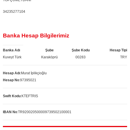
TOPÇUMEYDANI
34235277104
Banka Hesap Bilgilerimiz
Banka Adı
Şube
Şube Kodu
Hesap Tipi
Kuveyt Türk
Karaköprü
00283
TRY
Hesap Adı
:
Murat İplikçioğlu
Hesap No
:
97395021
Swift Kodu
:
KTEFTRIS
IBAN No
:
TR920020500009739502100001