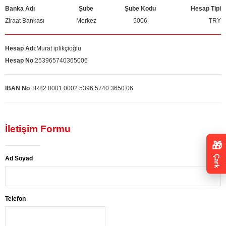
Banka Adı
Şube
Şube Kodu
Hesap Tipi
Ziraat Bankası
Merkez
5006
TRY
Hesap Adı
:
Murat iplikçioğlu
Hesap No
:
253965740365006
IBAN No
:
TR82 0001 0002 5396 5740 3650 06
İletişim Formu
🎁
Çark
Ad Soyad
Telefon