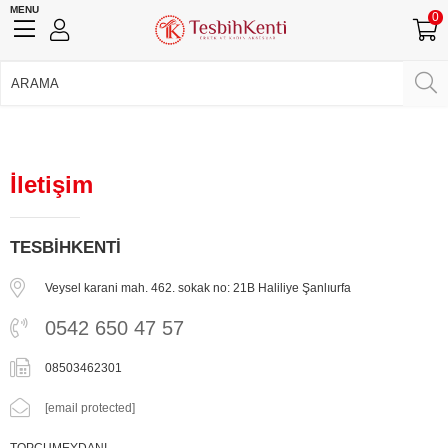
MENU
0
750 TL Üzeri Ücretsiz Kargo
•
Güvenli Ödeme
Üye Girişi
Üye Ol
Facebook İle Bağlan
Google İle Bağlan
İletişim
TESBİHKENTİ
Veysel karani mah. 462. sokak no: 21B Haliliye Şanlıurfa
0542 650 47 57
08503462301
[email protected]