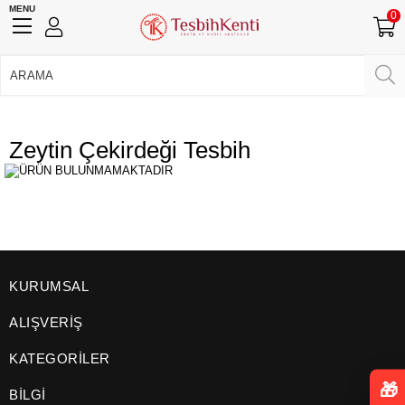
MENU
0
750 TL Üzeri Ücretsiz Kargo
•
Güvenli Ödeme
Üye Girişi
Üye Ol
Facebook İle Bağlan
Zeytin Çekirdeği Tesbih
Google İle Bağlan
KURUMSAL
ALIŞVERİŞ
KATEGORİLER
🎁
BİLGİ