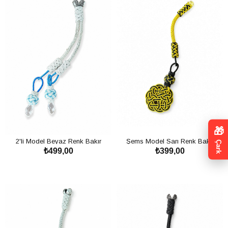
🎁
2'li Model Beyaz Renk Bakır
Şems Model Sarı Renk Bakır
Çark
₺499,00
₺399,00
Kazaz Püskül
Kazaz Püskül
SEPETE EKLE
SEPETE EKLE