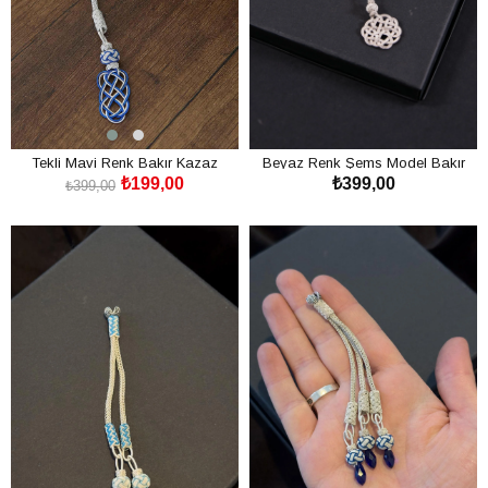
Tekli Mavi Renk Bakır Kazaz
Beyaz Renk Şems Model Bakır
₺199,00
₺399,00
Tesbih Püskülü
Kazaz Püskül
₺399,00
SEPETE EKLE
SEPETE EKLE