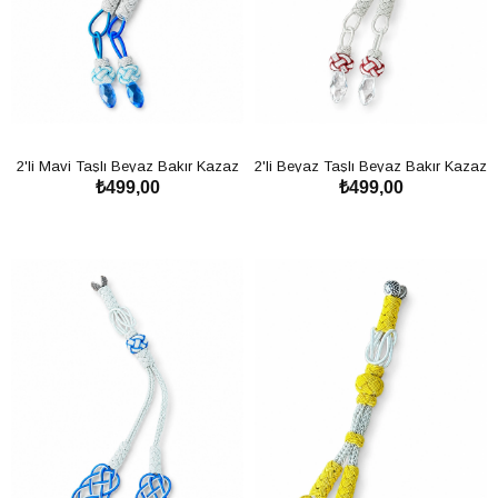
2'li Mavi Taşlı Beyaz Bakır Kazaz
2'li Beyaz Taşlı Beyaz Bakır Kazaz
₺499,00
₺499,00
Püskül
Püskül
SEPETE EKLE
SEPETE EKLE