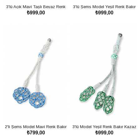
3'lü Açık Mavi Taşlı Beyaz Renk
3'lü Şems Model Yeşil Renk Bakır
₺999,00
₺999,00
Kazaz Püskül
Kazaz Püskül
SEPETE EKLE
SEPETE EKLE
2'li Şems Model Mavi Renk Bakır
3'lü Model Yeşil Renk Bakır Kazaz
₺799,00
₺999,00
Kazaz Püskül
Püskül