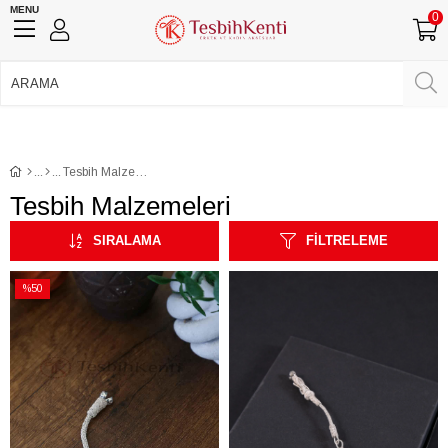
MENU
0
750 TL Üzeri Ücretsiz Kargo
•
Güvenli Ödeme
Üye Girişi
Üye Ol
Facebook İle Bağlan
Google İle Bağlan
Tesbih Malzemeleri
Tesbih Malzemeleri
SIRALAMA
FILTRELEME
%50
İndirim
%50İndirim