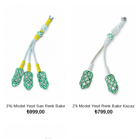
SEPETE EKLE
SEPETE EKLE
3'lü Model Yeşil Sarı Renk Bakır
2'li Model Yeşil Renk Bakır Kazaz
₺999,00
₺799,00
Kazaz Püskül
Püskül
SEPETE EKLE
SEPETE EKLE