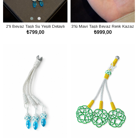
2'li Beyaz Taşlı Su Yeşili Detaylı
3'lü Mavi Taşlı Beyaz Renk Kazaz
₺799,00
₺999,00
Kazaz Püskül
Püskül
SEPETE EKLE
SEPETE EKLE