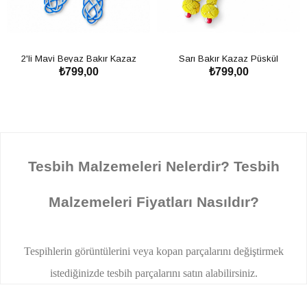
2'li Mavi Beyaz Bakır Kazaz
Sarı Bakır Kazaz Püskül
₺799,00
₺799,00
Püskül
SEPETE EKLE
SEPETE EKLE
Tesbih Malzemeleri Nelerdir? Tesbih
Malzemeleri Fiyatları Nasıldır?
Tespihlerin görüntülerini veya kopan parçalarını değiştirmek
istediğinizde tesbih parçalarını satın alabilirsiniz.
Değerli taşların bir ip üzerine dizilmesi ile edilen tespihler dini