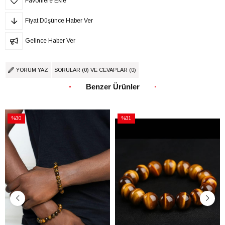
Favorilere Ekle
Fiyat Düşünce Haber Ver
Gelince Haber Ver
YORUM YAZ
SORULAR (0) VE CEVAPLAR (0)
Benzer Ürünler
%30
%31
İndirim
İndirim
%30İndirim
%31İndirim