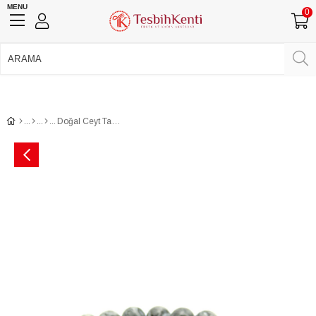
MENU
0
750 TL Üzeri Ücretsiz Kargo
•
Güvenli Ödeme
Üye Girişi
Üye Ol
Facebook İle Bağlan
Google İle Bağlan
Doğal Ceyt Taşı Bileklik