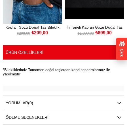
Kaplan Gözü Doğal Taş Bileklik
İri Taneli Kaplan Gözü Doğal Taş
₺209,00
₺899,00
Bileklik
₺298,00
₺1.300,00
SEPETE EKLE
SEPETE EKLE
🎁
Çark
ÜRÜN ÖZELLIKLERI
*Bilekliklerimiz Tamamen doğal taşlardan kendi tasarımlarımız ile
yapılmıştır
YORUMLAR
(0)
ÖDEME SEÇENEKLERI