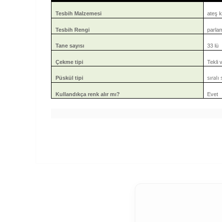
Tesbih Malzemesi
ateş k
Tesbih Rengi
parla
Tane sayısı
33 lü
Çekme tipi
Tekli v
sıralı
Püskül tipi
Kullandıkça renk alır mı?
Evet