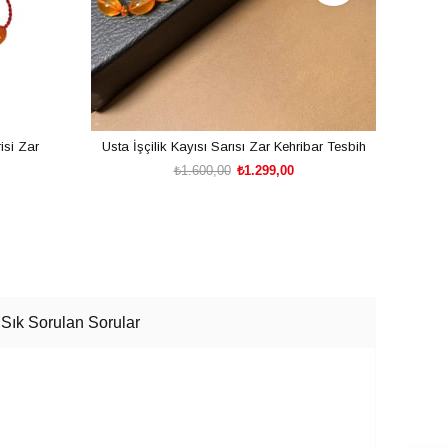
isi Zar
Usta İşçilik Kayısı Sarısı Zar Kehribar Tesbih
Koyu 
₺1.600,00
₺1.299,00
SEPETE EKLE
Sık Sorulan Sorular