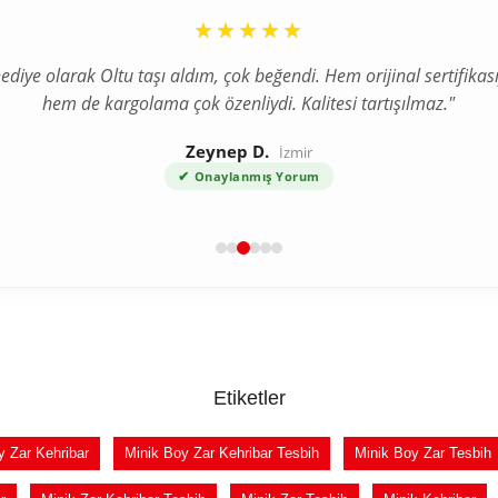
“
★★★★★
ediye olarak Oltu taşı aldım, çok beğendi. Hem orijinal sertifikası
hem de kargolama çok özenliydi. Kalitesi tartışılmaz."
Zeynep D.
İzmir
✔
Onaylanmış Yorum
Etiketler
y Zar Kehribar
Minik Boy Zar Kehribar Tesbih
Minik Boy Zar Tesbih