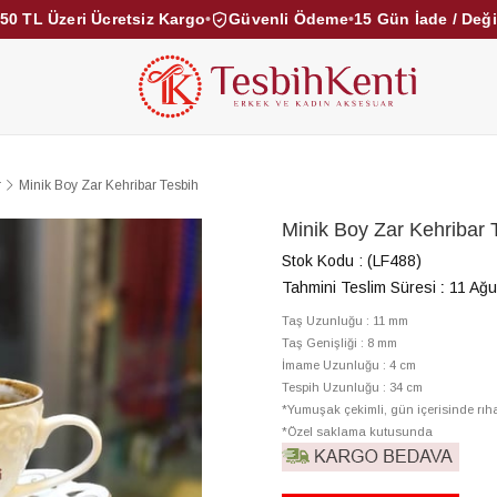
50 TL Üzeri Ücretsiz Kargo
•
Güvenli Ödeme
•
15 Gün İade / Değ
KEHRİBAR TESBİHLER
KUKA TESBİHLER
TOZ KE
KAMPANYALAR
DİĞER KATEGORİLER
r
Minik Boy Zar Kehribar Tesbih
Minik Boy Zar Kehribar 
Stok Kodu
(LF488)
Tahmini Teslim Süresi
:
11 Ağu
Taş Uzunluğu : 11 mm
Taş Genişliği : 8 mm
İmame Uzunluğu : 4 cm
Tespih Uzunluğu : 34 cm
*Yumuşak çekimli, gün içerisinde rı
*Özel saklama kutusunda