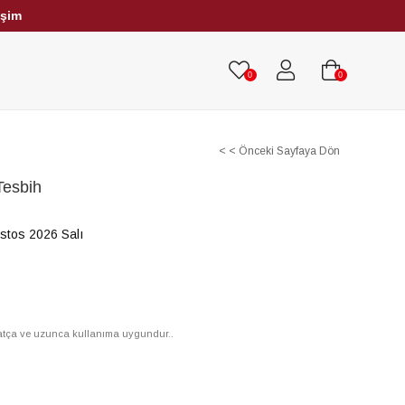
işim
HRİBAR TESBİHLER
TÜM TESBİHLER
0
0
< < Önceki Sayfaya Dön
Tesbih
stos 2026 Salı
hatça ve uzunca kullanıma uygundur..