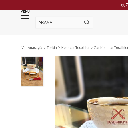
7
MENU
YENİ GELENLER
ÇOK SATANLAR
Anasayfa
Tesbih
Kehribar Tesbihler
Zar Kehribar Tesbihle