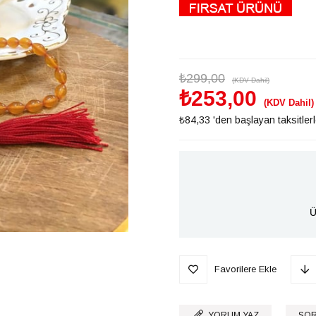
₺299,00
(KDV Dahil)
₺253,00
(KDV Dahil)
₺84,33
'den başlayan taksitler
Ü
Favorilere Ekle
YORUM YAZ
SOR