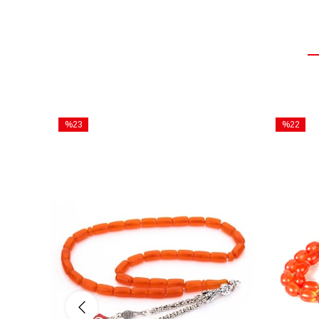
%23
%22
İndirim
İndirim
%23İndirim
%22İndiri