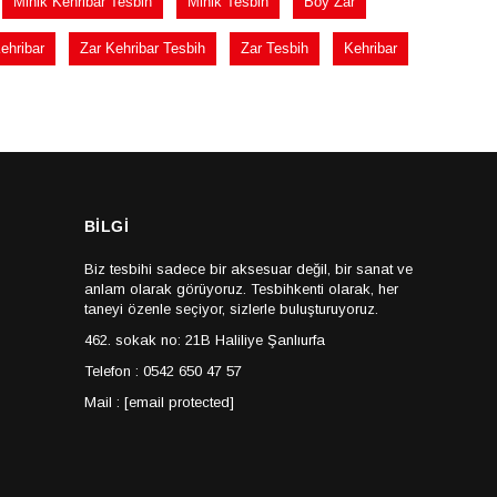
Minik Kehribar Tesbih
Minik Tesbih
Boy Zar
ehribar
Zar Kehribar Tesbih
Zar Tesbih
Kehribar
BİLGİ
Biz tesbihi sadece bir aksesuar değil, bir sanat ve
anlam olarak görüyoruz. Tesbihkenti olarak, her
taneyi özenle seçiyor, sizlerle buluşturuyoruz.
462. sokak no: 21B Haliliye Şanlıurfa
Telefon : 0542 650 47 57
Mail :
[email protected]