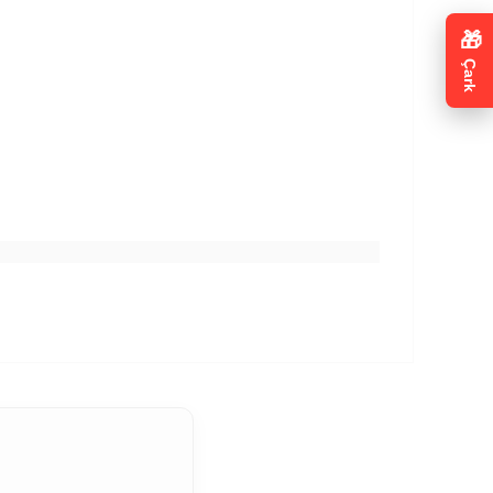
🎁
Çark