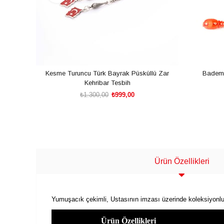
Kesme Turuncu Türk Bayrak Püsküllü Zar
Badem 
Kehribar Tesbih
₺1.300,00
₺999,00
SEPETE EKLE
Ürün Özellikleri
Yumuşacık çekimli, Ustasının imzası üzerinde koleksiyonluk 
Ürün Özellikleri