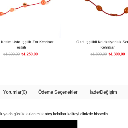
Kesim Usta İşçilik Zar Kehribar
Özel İşçilikli Koleksiyonluk Ser
Tesbih
Kehribar
₺1.600,00
₺1.250,00
₺1.800,00
₺1.300,00
SEPETE EKLE
SEPETE EKLE
Yorumlar
(0)
Ödeme Seçenekleri
İade/Değişim
ya da günlük kullanımlık ateş kehribar kaliteyi elinizde hissedin