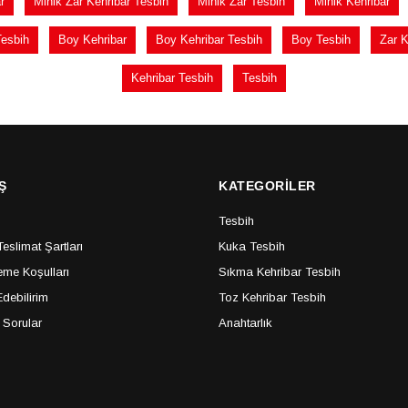
r
Minik Zar Kehribar Tesbih
Minik Zar Tesbih
Minik Kehribar
Tesbih
Boy Kehribar
Boy Kehribar Tesbih
Boy Tesbih
Zar K
Kehribar Tesbih
Tesbih
Ş
KATEGORİLER
Tesbih
slimat Şartları
Kuka Tesbih
me Koşulları
Sıkma Kehribar Tesbih
debilirim
Toz Kehribar Tesbih
 Sorular
Anahtarlık