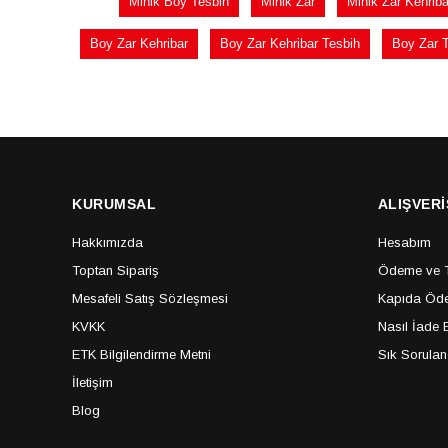
Minik Boy Tesbih
Minik Zar
Minik Zar Kehriba
Boy Zar Kehribar
Boy Zar Kehribar Tesbih
Boy Zar 
KURUMSAL
ALIŞVERİ
Hakkımızda
Hesabım
Toptan Sipariş
Ödeme ve Te
Mesafeli Satış Sözleşmesi
Kapıda Öde
KVKK
Nasıl İade E
ETK Bilgilendirme Metni
Sık Sorulan
İletişim
Blog