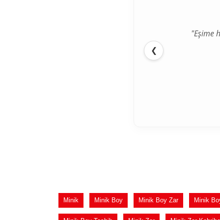
"Eşime h
❮
Minik
Minik Boy
Minik Boy Zar
Minik Bo