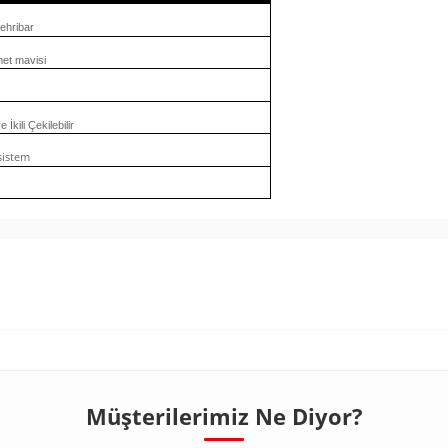
ehribar
met mavisi
e İkili Çekilebilir
 sistem
Müşterilerimiz Ne Diyor?