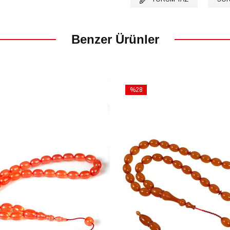
Benzer Ürünler
%28
İndirim
m
%28İndirim