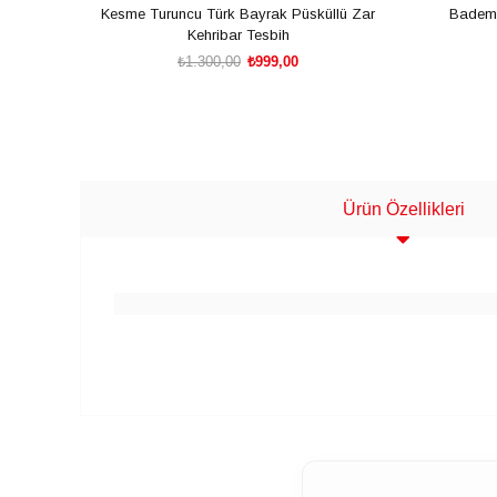
Kesme Turuncu Türk Bayrak Püsküllü Zar
Badem 
Kehribar Tesbih
₺1.300,00
₺999,00
SEPETE EKLE
Ürün Özellikleri