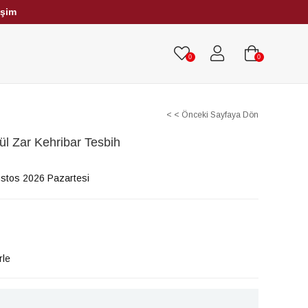
işim
HRİBAR TESBİHLER
TÜM TESBİHLER
0
0
< < Önceki Sayfaya Dön
l Zar Kehribar Tesbih
stos 2026 Pazartesi
rle