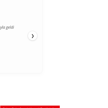
ediğimden
❯