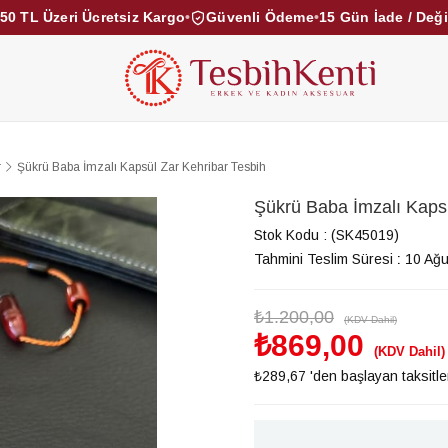
50 TL Üzeri Ücretsiz Kargo
•
Güvenli Ödeme
•
15 Gün İade / Değ
KEHRİBAR TESBİHLER
KUKA TESBİHLER
TOZ KE
KAMPANYALAR
DİĞER KATEGORİLER
r
Şükrü Baba İmzalı Kapsül Zar Kehribar Tesbih
Şükrü Baba İmzalı Kapsü
Stok Kodu
(SK45019)
Tahmini Teslim Süresi
:
10 Ağu
₺1.200,00
(KDV Dahil)
₺869,00
(KDV Dahil)
₺289,67
'den başlayan taksitle