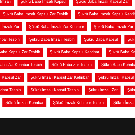
İmzalı
Şükrü Baba İmzalı Kapsül
Şükrü Baba İmzalı Kapsül Zar
Şükrü Baba İmzalı Kapsül Zar Tesbih
Şükrü Baba İmzalı Kapsül Kehri
 İmzalı Zar
Şükrü Baba İmzalı Zar Kehribar
Şükrü Baba İmzalı Zar 
ibar Tesbih
Şükrü Baba İmzalı Tesbih
Şükrü Baba Kapsül
Şük
Baba Kapsül Zar Tesbih
Şükrü Baba Kapsül Kehribar
Şükrü Baba Ka
aba Zar Kehribar Tesbih
Şükrü Baba Zar Tesbih
Şükrü Baba Kehrib
ı Kapsül Zar
Şükrü İmzalı Kapsül Zar Kehribar
Şükrü İmzalı Kapsül 
ribar Tesbih
Şükrü İmzalı Kapsül Tesbih
Şükrü İmzalı Zar
Şükr
Şükrü İmzalı Kehribar
Şükrü İmzalı Kehribar Tesbih
Şükrü İmzal