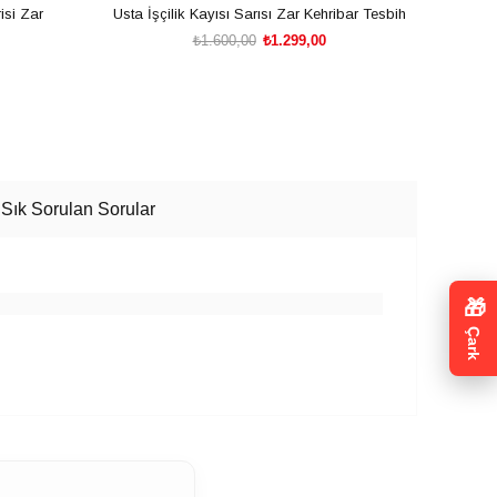
isi Zar
Usta İşçilik Kayısı Sarısı Zar Kehribar Tesbih
Koyu 
₺1.600,00
₺1.299,00
SEPETE EKLE
Sık Sorulan Sorular
🎁
Çark