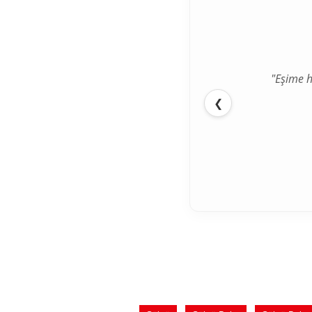
"İlk def
❮