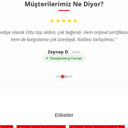
Müşterilerimiz Ne Diyor?
“
★★★★★
a internetten tesbih aldım ve tereddütlerim vardı ama ürün bekl
çok daha kaliteli çıktı. Gümüş püskül detayı harika."
Ahmet T.
Bursa
✔
Onaylanmış Yorum
Etiketler