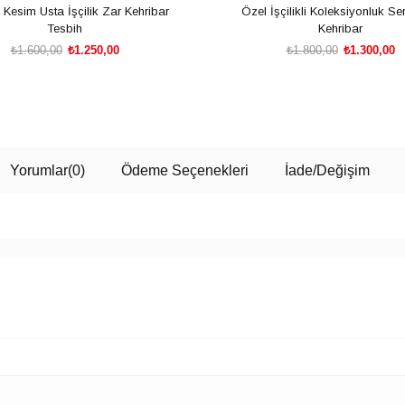
Kesim Usta İşçilik Zar Kehribar
Özel İşçilikli Koleksiyonluk Ser
Tesbih
Kehribar
₺1.600,00
₺1.250,00
₺1.800,00
₺1.300,00
SEPETE EKLE
SEPETE EKLE
Yorumlar
(0)
Ödeme Seçenekleri
İade/Değişim