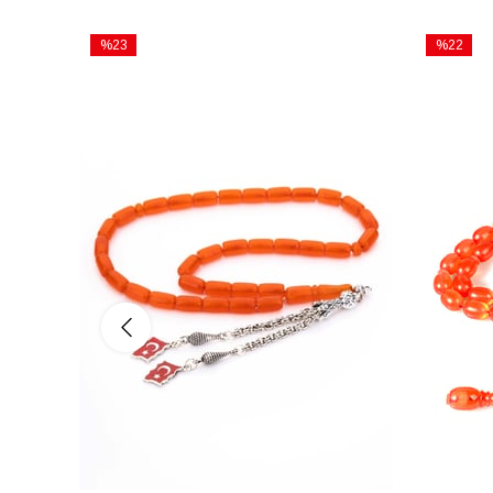
%23
%22
İndirim
İndirim
%23İndirim
%22İndiri