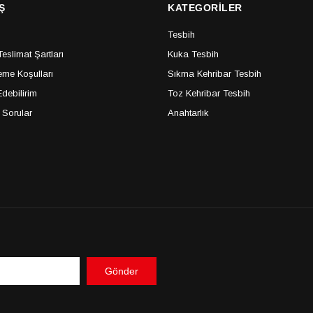
Ş
KATEGORİLER
Tesbih
slimat Şartları
Kuka Tesbih
me Koşulları
Sıkma Kehribar Tesbih
debilirim
Toz Kehribar Tesbih
 Sorular
Anahtarlık
Gönder