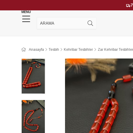
7
MENU
YENİ GELENLER
ÇOK SATANLAR
Anasayfa
Tesbih
Kehribar Tesbihler
Zar Kehribar Tesbihle