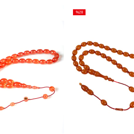
%28
İndirim
m
%28İndirim