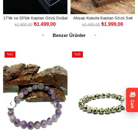
17'lik ve 33'lük Kaplan Gözü Doğal
Ahşap Kutuda Kaplan Gözü Seti
₺1.499,00
₺1.999,00
Taş Tesbih Seti
Tesbih - Bileklik - Anahtarlık
₺1.800,00
₺2.499,00
SEPETE EKLE
SEPETE EKLE
Benzer Ürünler
%42
%39
İndirim
İndirim
%42İndirim
%39İndirim
🎁
Çark