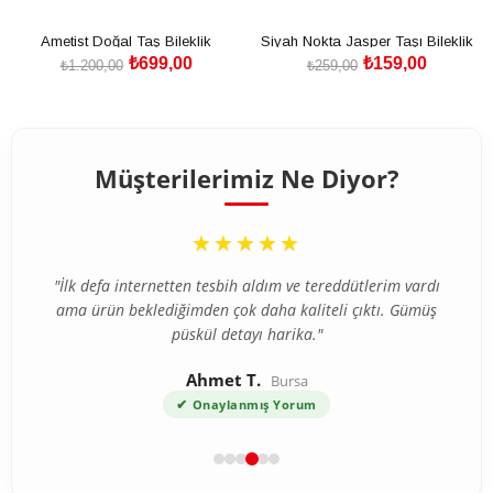
Ametist Doğal Taş Bileklik
Siyah Nokta Jasper Taşı Bileklik
₺699,00
₺159,00
₺1.200,00
₺259,00
SEPETE EKLE
SEPETE EKLE
Müşterilerimiz Ne Diyor?
“
★★★★★
"İlk defa internetten tesbih aldım ve tereddütlerim vardı
ama ürün beklediğimden çok daha kaliteli çıktı. Gümüş
püskül detayı harika."
Ahmet T.
Bursa
✔
Onaylanmış Yorum