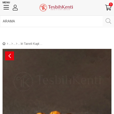
MENU
0
750 TL Üzeri Ücretsiz Kargo
•
Güvenli Ödeme
Üye Girişi
Üye Ol
Facebook İle Bağlan
Google İle Bağlan
İri Taneli Kaplan Gözü Doğal Taş Bileklik