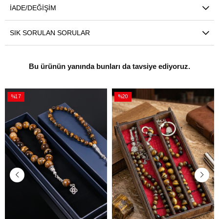
İADE/DEĞIŞIM
SIK SORULAN SORULAR
Bu ürünün yanında bunları da tavsiye ediyoruz.
%17
%20
İndirim
İndirim
%17İndirim
%20İndirim