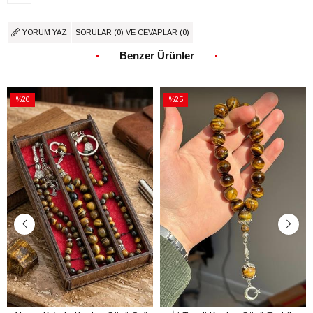
YORUM YAZ
SORULAR (0) VE CEVAPLAR (0)
Benzer Ürünler
%20
%25
İndirim
İndirim
%20İndirim
%25İndirim