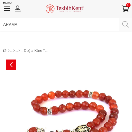
MENU
0
750 TL Üzeri Ücretsiz Kargo
•
Güvenli Ödeme
Üye Girişi
Üye Ol
Facebook İle Bağlan
Google İle Bağlan
Doğal Küre Tane Kırmızı Akik Taşı Tesbih