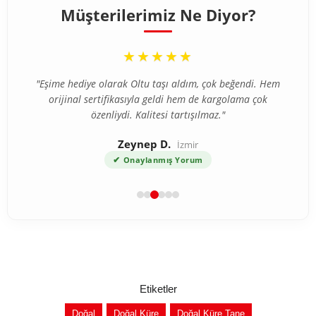
Müşterilerimiz Ne Diyor?
“
★★★★★
"Eşime hediye olarak Oltu taşı aldım, çok beğendi. Hem
orijinal sertifikasıyla geldi hem de kargolama çok
özenliydi. Kalitesi tartışılmaz."
Zeynep D.
İzmir
✔
Onaylanmış Yorum
Etiketler
Doğal
Doğal Küre
Doğal Küre Tane