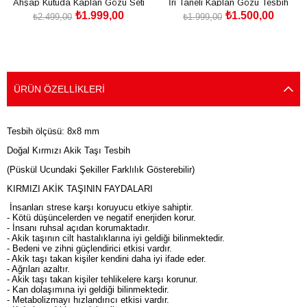
Ahşap Kutuda Kaplan Gözü Seti
İri Taneli Kaplan Gözü Tesbih
₺1.999,00
₺1.500,00
Tesbih - Bileklik - Anahtarlık
₺2.499,00
₺1.999,00
SEPETE EKLE
SEPETE EKLE
ÜRÜN ÖZELLIKLERI
Tesbih ölçüsü: 8x8 mm
Doğal Kırmızı Akik Taşı Tesbih
(Püskül Ucundaki Şekiller Farklılık Gösterebilir)
KIRMIZI AKİK TAŞININ FAYDALARI
İnsanları strese karşı koruyucu etkiye sahiptir.
- Kötü düşüncelerden ve negatif enerjiden korur.
- İnsanı ruhsal açıdan korumaktadır.
- Akik taşının cilt hastalıklarına iyi geldiği bilinmektedir.
- Bedeni ve zihni güçlendirici etkisi vardır.
- Akik taşı takan kişiler kendini daha iyi ifade eder.
- Ağrıları azaltır.
- Akik taşı takan kişiler tehlikelere karşı korunur.
- Kan dolaşımına iyi geldiği bilinmektedir.
- Metabolizmayı hızlandırıcı etkisi vardır.