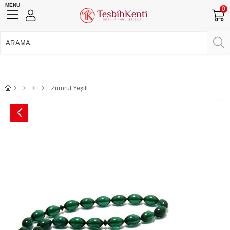
MENU
0
750 TL Üzeri Ücretsiz Kargo
•
Güvenli Ödeme
Üye Girişi
Üye Ol
Facebook İle Bağlan
Google İle Bağlan
Zümrüt Yeşili Ateş Kehribar Tesbih