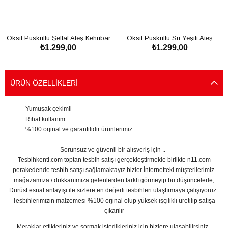
Oksit Püsküllü Şeffaf Ateş Kehribar
Oksit Püsküllü Su Yeşili Ateş
₺1.299,00
₺1.299,00
Tesbih
Kehribar Tesbih
SEPETE EKLE
SEPETE EKLE
ÜRÜN ÖZELLIKLERI
Yumuşak çekimli
Rıhat kullanım
%100 orjinal ve garantilidir ürünlerimiz
Sorunsuz ve güvenli bir alışveriş için ..
Tesbihkenti.com toptan tesbih satışı gerçekleştirmekle birlikte n11.com
perakedende tesbih satışı sağlamaktayız bizler İnternetteki müşterilerimiz
mağazamıza / dükkanımıza gelenlerden farklı görmeyip bu düşüncelerle,
Dürüst esnaf anlayışı ile sizlere en değerli tesbihleri ulaştırmaya çalışıyoruz..
Tesbihlerimizin malzemesi %100 orjinal olup yüksek işçilikli üretilip satışa
çıkarılır
Meraklar ettikleriniz ve sormak istedikleriniz için bizlere ulaşabilirsiniz..