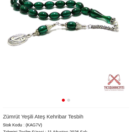
Zümrüt Yeşili Ateş Kehribar Tesbih
Stok Kodu
(KAG7V)
Tahmini Teslim Süresi
:
11 Ağustos 2026 Salı