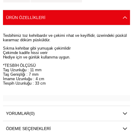
ÜRÜN ÖZELLIKLERI
Tesbihimiz toz kehribardır ve çekimi rıhat ve keyiflidir, üzerindeki püskül
kararmaz döküm püsküldür.
Sıkma kehribar gibi yumuşak çekimlidir
Çekimde kadife hissi verir
Hediye için ve günlük kullanıma uygun.
*TESBİH ÖLÇÜSÜ
Taş Uzunluğu : 11 mm
Taş Genişliği : 7 mm
İmame Uzunluğu : 4 cm
Tespih Uzunluğu : 33 cm
YORUMLAR
(0)
ÖDEME SEÇENEKLERI