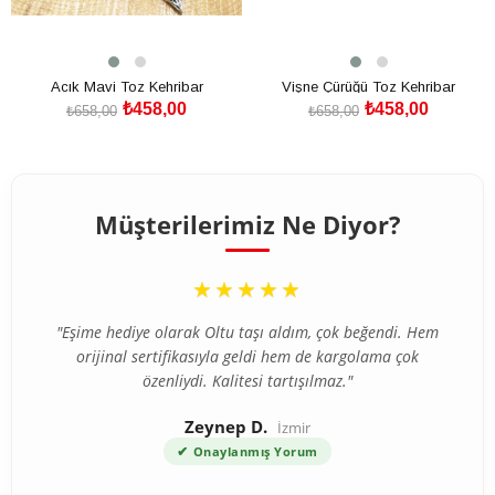
Acık Mavi Toz Kehribar
Vişne Çürüğü Toz Kehribar
₺458,00
₺458,00
₺658,00
₺658,00
SEPETE EKLE
SEPETE EKLE
Müşterilerimiz Ne Diyor?
“
★★★★★
"Eşime hediye olarak Oltu taşı aldım, çok beğendi. Hem
orijinal sertifikasıyla geldi hem de kargolama çok
özenliydi. Kalitesi tartışılmaz."
Zeynep D.
İzmir
✔
Onaylanmış Yorum