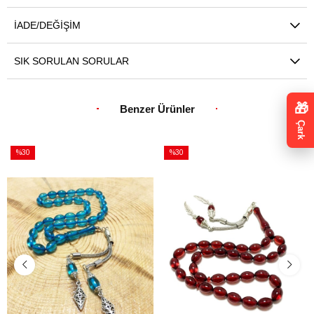
İADE/DEĞIŞIM
SIK SORULAN SORULAR
🎁
Benzer Ürünler
Çark
%30
%30
İndirim
İndirim
%30İndirim
%30İndirim