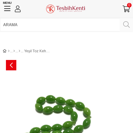
MENU
0
750 TL Üzeri Ücretsiz Kargo
•
Güvenli Ödeme
Üye Girişi
Üye Ol
Facebook İle Bağlan
Google İle Bağlan
Yeşil Toz Kehribar Tesbih