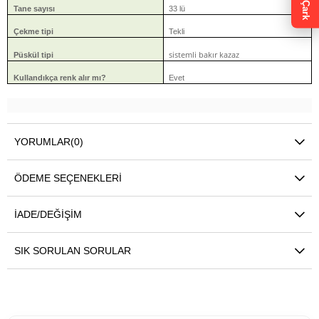
Çark
Tane sayısı
33 lü
Çekme tipi
Tekli
sistemli bakır kazaz
Püskül tipi
Kullandıkça renk alır mı?
Evet
YORUMLAR
(0)
ÖDEME SEÇENEKLERI
İADE/DEĞIŞIM
SIK SORULAN SORULAR