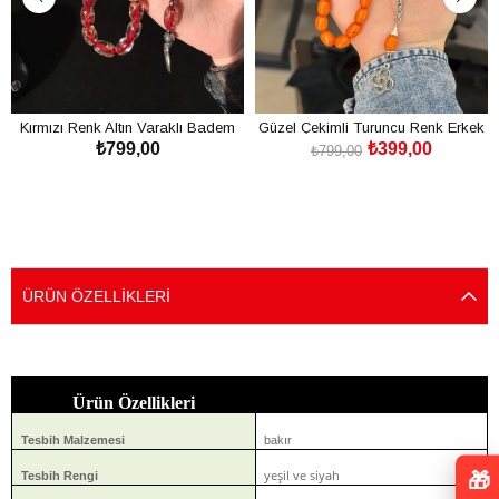
Kırmızı Renk Altın Varaklı Badem
Güzel Çekimli Turuncu Renk Erkek
₺799,00
₺399,00
Tane Uçak Camı Tesbih
İçin Tesbih
₺799,00
SEPETE EKLE
SEPETE EKLE
ÜRÜN ÖZELLIKLERI
Ürün Özellikleri
Tesbih Malzemesi
bakır
yeşil ve siyah
🎁
Tesbih Rengi