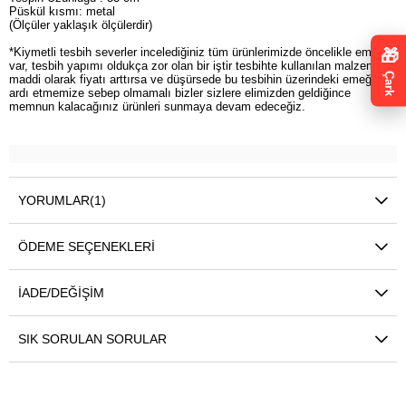
Püskül kısmı: metal
(Ölçüler yaklaşık ölçülerdir)
*Kiymetli tesbih severler incelediğiniz tüm ürünlerimizde öncelikle emek
🎁
var, tesbih yapımı oldukça zor olan bir iştir tesbihte kullanılan malzeme
Çark
maddi olarak fiyatı arttırsa ve düşürsede bu tesbihin üzerindeki emeği göz
ardı etmemize sebep olmamalı bizler sizlere elimizden geldiğince
memnun kalacağınız ürünleri sunmaya devam edeceğiz.
YORUMLAR
(1)
ÖDEME SEÇENEKLERI
İADE/DEĞIŞIM
SIK SORULAN SORULAR