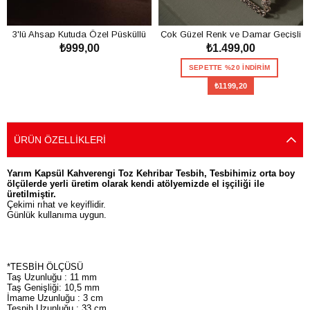
3'lü Ahşap Kutuda Özel Püsküllü
Çok Güzel Renk ve Damar Geçişli
₺999,00
₺1.499,00
Toz Kehribar Tesbih Seti
Toz Kehribar Tesbih
SEPETE EKLE
SEPETTE %20 İNDİRİM
₺1199,20
SEPETE EKLE
ÜRÜN ÖZELLIKLERI
Yarım Kapsül Kahverengi Toz Kehribar Tesbih, Tesbihimiz orta boy
ölçülerde yerli üretim olarak kendi atölyemizde el işçiliği ile
üretilmiştir.
Çekimi rıhat ve keyiflidir.
Günlük kullanıma uygun.
*TESBİH ÖLÇÜSÜ
Taş Uzunluğu : 11 mm
Taş Genişliği: 10,5 mm
İmame Uzunluğu : 3 cm
Tespih Uzunluğu : 33 cm