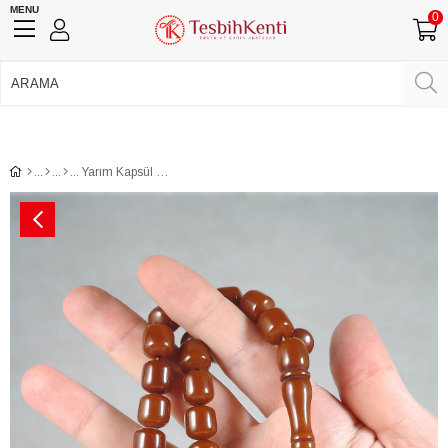
MENU
0
750 TL Üzeri Ücretsiz Kargo
•
Güvenli Ödeme
Üye Girişi
Üye Ol
Facebook İle Bağlan
Google İle Bağlan
Yarım Kapsül Kahverengi Toz Kehribar Tesbih