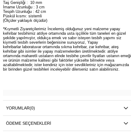
Taş Genişliği : 10 mm
İmame Uzunluğu : 3 cm
Tespih Uzunluğu : 42 cm
Püskül kısmı: sistemli
(Ölçüler yaklaşık ölçüdür)
*Kıymetli Ziyaretçilerimiz İncelemiş olduğunuz yeni malzeme yapay
kehribar tesbihimiz atölye ortamında usta işçilikle tüm taneleri en güzel
şekilde yapılmıştır, oldukça emek ve sabır isteyen tesbih yapımı siz
kiymetli tesbih severlerin beğenisine sunuyoruz, Yapay
kehribarlar laboratuvar ortamında sıkma kehribar, zar kehribar, ateş
kehribar gibi isimler ile yapay malzemelerden üretilmektedir. atölye
ortamında maharetli ustaların elinde tesbihe çevrilir fiyatları ustanın emeği
ve ürünün malzeme kalitesi gibi faktörler yükselte bilmekte veya
azaltabilmektedir, ister kendiniz için ister sevdikleriniz için mağazamızda
bir birinden güzel tesbihleri inceleyebilir dilerseniz satın alabilirsiniz.
YORUMLAR
(0)
ÖDEME SEÇENEKLERI