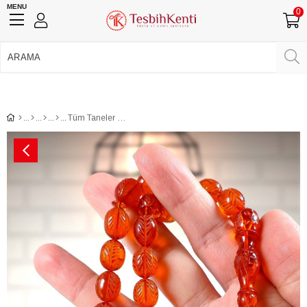
MENU
0
750 TL Üzeri Ücretsiz Kargo
•
Güvenli Ödeme
Üye Girişi
Üye Ol
Facebook İle Bağlan
Google İle Bağlan
Tüm Taneler Kalem İşçilik Ahmet Kayış İmzalı Ateş Kehribar Tesbih