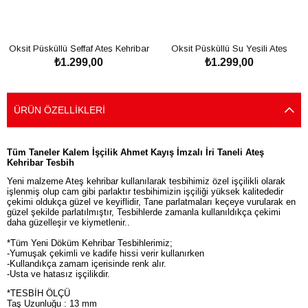
Oksit Püsküllü Şeffaf Ateş Kehribar
Oksit Püsküllü Su Yeşili Ateş
₺1.299,00
₺1.299,00
Tesbih
Kehribar Tesbih
SEPETE EKLE
SEPETE EKLE
ÜRÜN ÖZELLIKLERI
Tüm Taneler Kalem İşçilik Ahmet Kayış İmzalı İri Taneli Ateş
Kehribar Tesbih
Yeni malzeme Ateş kehribar kullanılarak tesbihimiz özel işçilikli olarak
işlenmiş olup cam gibi parlaktır tesbihimizin işçiliği yüksek kalitededir
çekimi oldukça güzel ve keyiflidir, Tane parlatmaları keçeye vurularak en
güzel şekilde parlatılmıştır, Tesbihlerde zamanla kullanıldıkça çekimi
daha güzelleşir ve kiymetlenir..
*Tüm Yeni Döküm Kehribar Tesbihlerimiz;
-Yumuşak çekimli ve kadife hissi verir kullanırken
-Kullandıkça zamam içerisinde renk alır.
-Usta ve hatasız işçilikdir.
*TESBİH ÖLÇÜ
Taş Uzunluğu : 13 mm