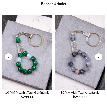
Benzer Ürünler
10 MM Malahit Taşı Görünümlü
10 MM Akik Taşı Anahtarlık
₺299,00
₺299,00
Anahtarlık
SEPETE EKLE
SEPETE EKLE