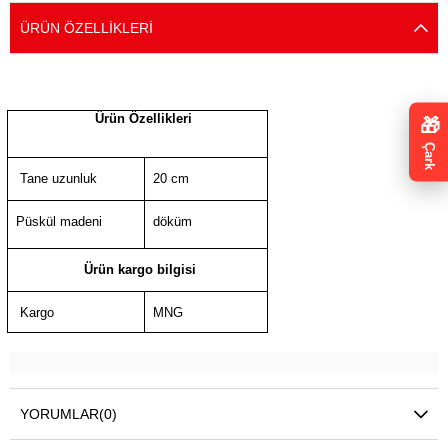
ÜRÜN ÖZELLIKLERI
Ürün Özellikleri
🎁
Çark
Tane uzunluk
20 cm
Püskül madeni
döküm
Ürün kargo bilgisi
Kargo
MNG
YORUMLAR
(0)