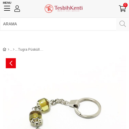
MENU
0
750 TL Üzeri Ücretsiz Kargo
•
Güvenli Ödeme
Üye Girişi
Üye Ol
Facebook İle Bağlan
Google İle Bağlan
Tugra Püsküllü Anahtarlık