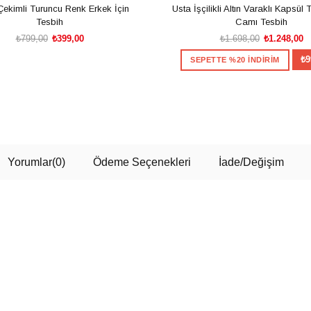
Çekimli Turuncu Renk Erkek İçin
Usta İşçilikli Altın Varaklı Kapsül
Tesbih
Camı Tesbih
₺799,00
₺399,00
₺1.698,00
₺1.248,00
₺9
SEPETTE %20 İNDİRİM
SEPETE EKLE
SEPETE EKLE
Yorumlar
(0)
Ödeme Seçenekleri
İade/Değişim