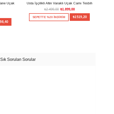
 Tane Uçak
Usta İşçilikli Altın Varaklı Uçak Camı Tesbih
Açı
₺2.499,00
₺1.899,00
₺1519,20
SEPETTE %20 İNDİRİM
98,40
SEPETE EKLE
Sık Sorulan Sorular