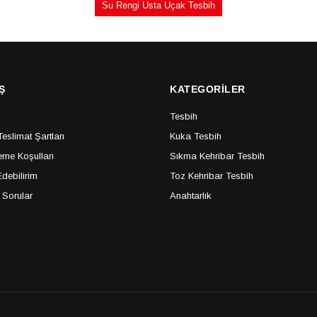
Su Rengi Usta Uçak Tesbih
Ş
KATEGORİLER
Tesbih
slimat Şartları
Kuka Tesbih
me Koşulları
Sıkma Kehribar Tesbih
debilirim
Toz Kehribar Tesbih
 Sorular
Anahtarlık