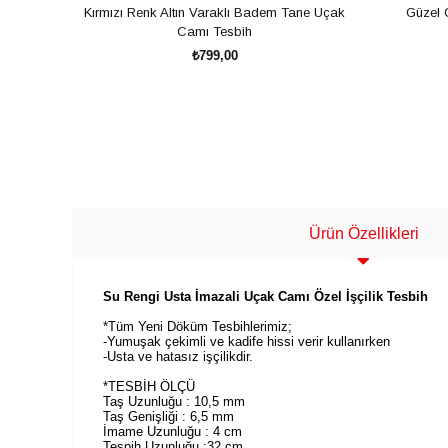
Kırmızı Renk Altın Varaklı Badem Tane Uçak
Güzel 
Camı Tesbih
₺799,00
SEPETE EKLE
Ürün Özellikleri
Su Rengi Usta İmazali Uçak Camı Özel İşçilik Tesbih
*Tüm Yeni Döküm Tesbihlerimiz;
-Yumuşak çekimli ve kadife hissi verir kullanırken
-Usta ve hatasız işçilikdir.
*TESBİH ÖLÇÜ
Taş Uzunluğu : 10,5 mm
Taş Genişliği : 6,5 mm
İmame Uzunluğu : 4 cm
Tespih Uzunluğu :32 cm