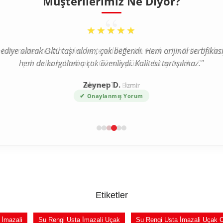
Müşterilerimiz Ne Diyor?
“
★★★★★
a internetten tesbih aldım ve tereddütlerim vardı ama ürün bekl
çok daha kaliteli çıktı. Gümüş püskül detayı harika."
Ahmet T.
Bursa
✔
Onaylanmış Yorum
Etiketler
 İmazali
Su Rengi Usta İmazali Uçak
Su Rengi Usta İmazali Uçak 