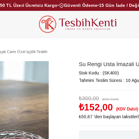
50 TL Üzeri Ücretsiz Kargo
•
Güvenli Ödeme
•
15 Gün İade / Değ
KEHRİBAR TESBİHLER
KUKA TESBİHLER
TOZ KE
KAMPANYALAR
DİĞER KATEGORİLER
çak Camı Özel İşçilik Tesbih
Su Rengi Usta İmazali U
Stok Kodu
(SK400)
Tahmini Teslim Süresi
:
10 Ağu
₺300,00
(KDV Dahil)
₺152,00
(KDV Dahil)
₺50,67
'den başlayan taksitler