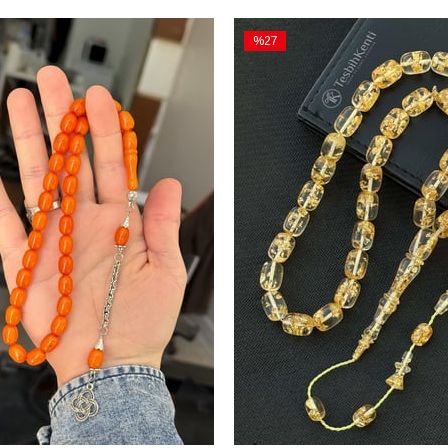
%27
İndirim
m
%27İndirim