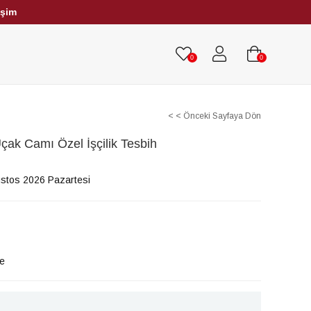
işim
HRİBAR TESBİHLER
TÜM TESBİHLER
0
0
< < Önceki Sayfaya Dön
çak Camı Özel İşçilik Tesbih
stos 2026 Pazartesi
le