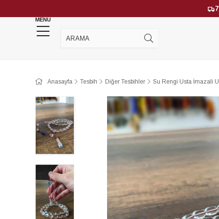
7
MENU
YENİ GELENLER
ÇOK SATANLAR
Anasayfa
Tesbih
Diğer Tesbihler
Su Rengi Usta İmazali U