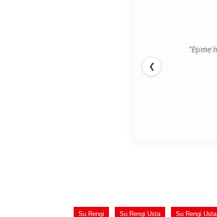
"İlk def
❮
Su Rengi
Su Rengi Usta
Su Rengi Usta