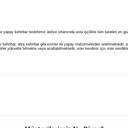
 yapay kehribar tesbihimiz atölye ortamında usta işçilikle tüm taneleri en gü
kehribar, ateş kehribar gibi isimler ile yapay malzemelerden üretilmektedir. at
rler yükselte bilmekte veya azaltabilmektedir, ister kendiniz için ister sevdikl