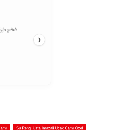
ediğimden
❯
Camı
Su Rengi Usta İmazali Uçak Camı Özel