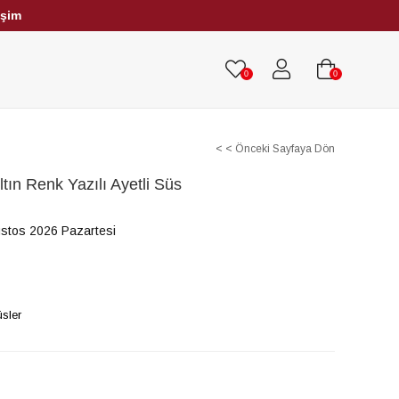
işim
HRİBAR TESBİHLER
TÜM TESBİHLER
0
0
< < Önceki Sayfaya Dön
ltın Renk Yazılı Ayetli Süs
stos 2026 Pazartesi
üsler