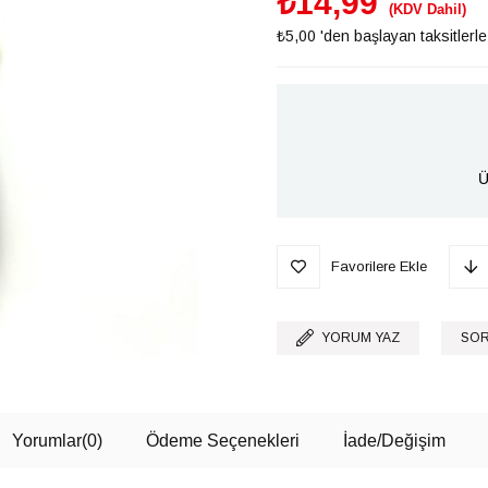
₺14,99
(KDV Dahil)
₺5,00
'den başlayan taksitlerle
Ü
Favorilere Ekle
YORUM YAZ
SOR
Yorumlar
(0)
Ödeme Seçenekleri
İade/Değişim