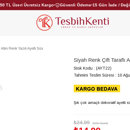
50 TL Üzeri Ücretsiz Kargo
•
Güvenli Ödeme
•
15 Gün İade / Değ
KEHRİBAR TESBİHLER
KUKA TESBİHLER
TOZ KE
KAMPANYALAR
DİĞER KATEGORİLER
 Altın Renk Yazılı Ayetli Süs
Siyah Renk Çift Taraflı A
Stok Kodu
(AYT22)
Tahmini Teslim Süresi
:
10 Ağu
Şık çok amaçlı dekoratif ayetli s
₺24,99
(KDV Dahil)