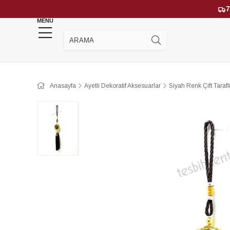
7
MENU
YENİ GELENLER
ÇOK SATANLAR
Anasayfa
Ayetli Dekoratif Aksesuarlar
Siyah Renk Çift Taraflı