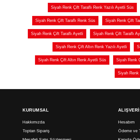
Siyah Renk Çift Taraflı Renk Yazılı Ayetli Süs
Siyah Renk Çift Taraflı Renk Süs
Siyah Renk Çift Tar
Siyah Renk Çift Taraflı Ayetli
Siyah Renk Çift Taraflı Ay
Siyah Renk Çift Altın Renk Yazılı Ayetli
S
Siyah Renk Çift Altın Renk Ayetli Süs
Siyah Renk Ç
Siyah Renk Ç
KURUMSAL
ALIŞVERİ
Hakkımızda
Hesabım
Toptan Sipariş
Ödeme ve Te
Mesafeli Satış Sözleşmesi
Kapıda Öde