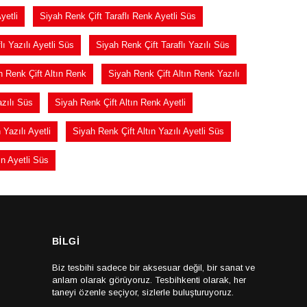
yetli
Siyah Renk Çift Taraflı Renk Ayetli Süs
lı Yazılı Ayetli Süs
Siyah Renk Çift Taraflı Yazılı Süs
h Renk Çift Altın Renk
Siyah Renk Çift Altın Renk Yazılı
azılı Süs
Siyah Renk Çift Altın Renk Ayetli
 Yazılı Ayetli
Siyah Renk Çift Altın Yazılı Ayetli Süs
ın Ayetli Süs
BİLGİ
Biz tesbihi sadece bir aksesuar değil, bir sanat ve
anlam olarak görüyoruz. Tesbihkenti olarak, her
taneyi özenle seçiyor, sizlerle buluşturuyoruz.