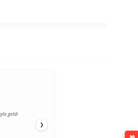
yla geldi
❯