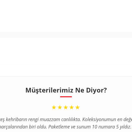
Tanıtım, pazarlama ve kampanya bil
Bilgilendirme Metni
'ni okudum, o
250TL
Kişisel verilerimin
KVKK Aydınlatm
işlenmesini kabul ediyorum.
Çevir K
Müşterilerimiz Ne Diyor?
“
★★★★★
teş kehribarın rengi muazzam canlılıkta. Koleksiyonumun en değe
parçalarından biri oldu. Paketleme ve sunum 10 numara 5 yıldız.