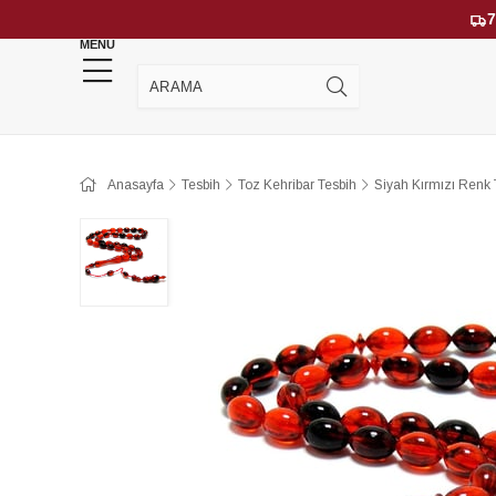
7
MENU
YENİ GELENLER
ÇOK SATANLAR
Anasayfa
Tesbih
Toz Kehribar Tesbih
Siyah Kırmızı Renk 