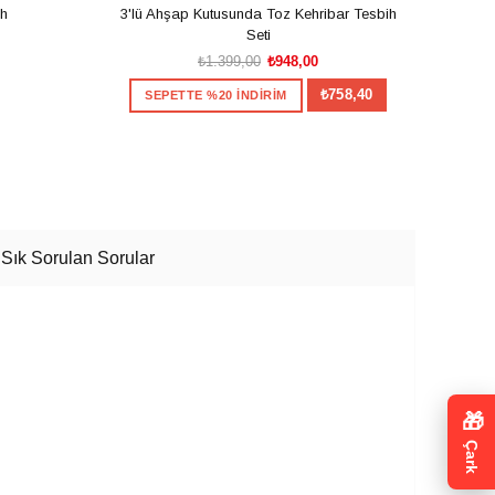
ih
3'lü Ahşap Kutusunda Toz Kehribar Tesbih
Usta İ
Seti
₺1.399,00
₺948,00
₺758,40
SEPETTE %20 İNDİRİM
S
×
SEPETE EKLE
Size Özel
Sık Sorulan Sorular
zel indirim veya hediye
anya. Kazanılan kodlar
ıdır.