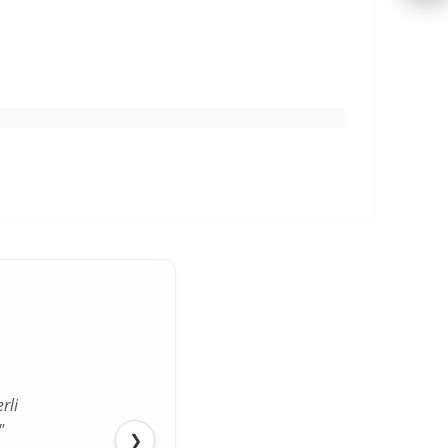
gilendirmeleri için
ETK
nay veriyorum.
a Metni
kapsamında
azan
rli
"
❯