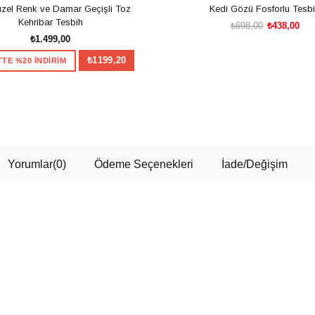
zel Renk ve Damar Geçişli Toz
Kedi Gözü Fosforlu Tesb
Kehribar Tesbih
₺698,00
₺438,00
₺1.499,00
₺1199,20
TE %20 İNDİRİM
SEPETE EKLE
SEPETE EKLE
TesbihKenti'nden 
Hediye
Yorumlar
(0)
Ödeme Seçenekleri
İade/Değişim
Çarkı çevirin, alışverişinize ö
fırsatınızı hemen kazanın.
100TL
Sınırlı sayıda kişiye özel kamp
kullanım adedi ve stoklarla sınırl
150TL