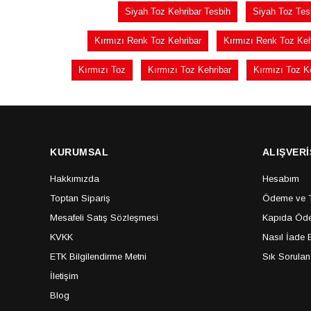
Siyah Toz Kehribar Tesbih
Siyah Toz Tes
Kırmızı Renk Toz Kehribar
Kırmızı Renk Toz Keh
Kırmızı Toz
Kırmızı Toz Kehribar
Kırmızı Toz K
KURUMSAL
ALIŞVERİ
Hakkımızda
Hesabım
Toptan Sipariş
Ödeme ve Te
Mesafeli Satış Sözleşmesi
Kapıda Öde
KVKK
Nasıl İade E
ETK Bilgilendirme Metni
Sık Sorulan
İletişim
Blog