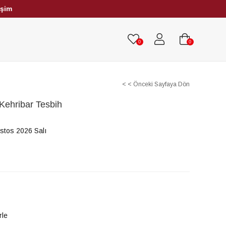
işim
HRİBAR TESBİHLER
TÜM TESBİHLER
0
0
< < Önceki Sayfaya Dön
Kehribar Tesbih
stos 2026 Salı
rle