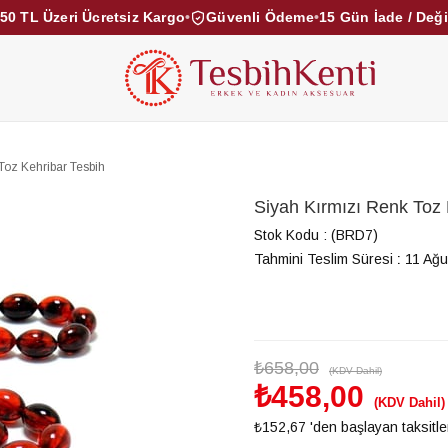
50 TL Üzeri Ücretsiz Kargo
•
Güvenli Ödeme
•
15 Gün İade / Değ
KEHRİBAR TESBİHLER
KUKA TESBİHLER
TOZ KE
KAMPANYALAR
DİĞER KATEGORİLER
Toz Kehribar Tesbih
Siyah Kırmızı Renk Toz 
Stok Kodu
(BRD7)
Tahmini Teslim Süresi
:
11 Ağu
₺658,00
(KDV Dahil)
₺458,00
(KDV Dahil)
₺152,67
'den başlayan taksitle