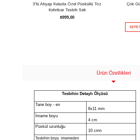
3'lü Ahşap Kutuda Özel Püsküllü Toz
Çok Gü
Kehribar Tesbih Seti
₺999,00
SEPET
SEPETE EKLE
Ürün Özellikleri
Teşekkürler
Tesbihin Detaylı Ölçüsü
Tane boy - en
8x11 mm
İmame boyu
4 cm
Püskül uzunluğu
Hediye Andız
10 cmn
Tesbihin boyu imameden