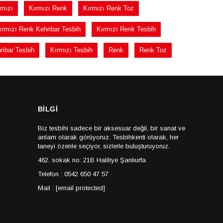
rmızı
Kırmızı Renk
Kırmızı Renk Toz
ırmızı Renk Kehribar Tesbih
Kırmızı Renk Tesbih
ribar Tesbih
Kırmızı Tesbih
Renk
Renk Toz
BİLGİ
Biz tesbihi sadece bir aksesuar değil, bir sanat ve
anlam olarak görüyoruz. Tesbihkenti olarak, her
taneyi özenle seçiyor, sizlerle buluşturuyoruz.
462. sokak no: 21B Haliliye Şanlıurfa
Telefon : 0542 650 47 57
Mail :
[email protected]