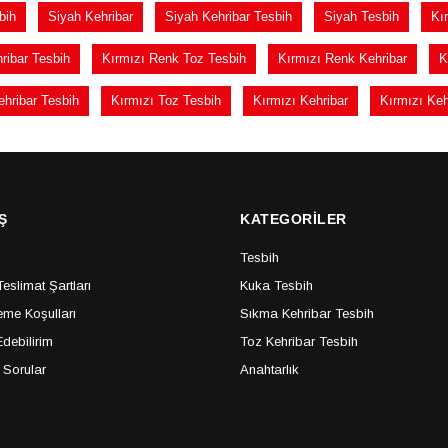
bih
Siyah Kehribar
Siyah Kehribar Tesbih
Siyah Tesbih
Kı
ribar Tesbih
Kırmızı Renk Toz Tesbih
Kırmızı Renk Kehribar
K
ehribar Tesbih
Kırmızı Toz Tesbih
Kırmızı Kehribar
Kırmızı Keh
Ş
KATEGORİLER
Tesbih
slimat Şartları
Kuka Tesbih
me Koşulları
Sıkma Kehribar Tesbih
debilirim
Toz Kehribar Tesbih
 Sorular
Anahtarlık