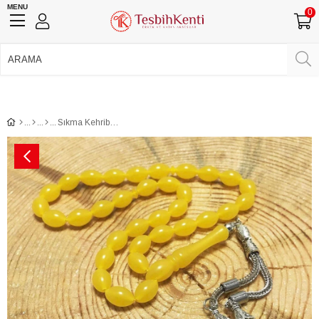
MENU
0
750 TL Üzeri Ücretsiz Kargo
•
Güvenli Ödeme
Üye Girişi
Üye Ol
Facebook İle Bağlan
Google İle Bağlan
Sıkma Kehribar Benzetmesi Toz Kehribar Tesbih