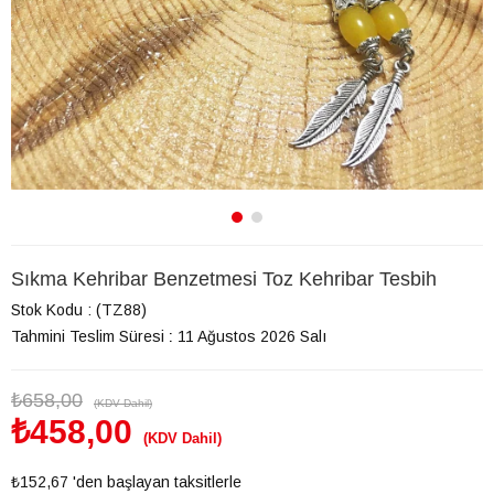
Sıkma Kehribar Benzetmesi Toz Kehribar Tesbih
Stok Kodu
(TZ88)
Tahmini Teslim Süresi
:
11 Ağustos 2026 Salı
₺658,00
(KDV Dahil)
₺458,00
(KDV Dahil)
₺152,67
'den başlayan taksitlerle