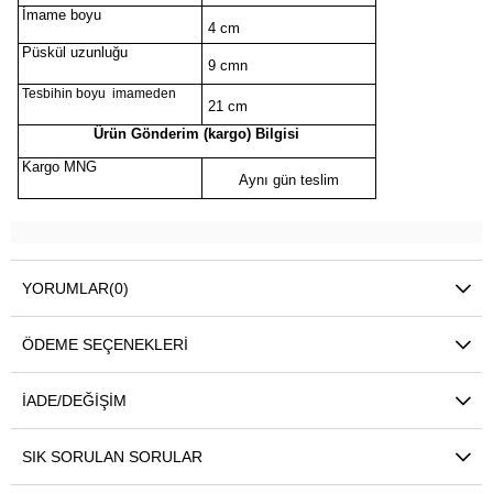
İmame boyu
4 cm
Püskül uzunluğu
9 cmn
Tesbihin boyu imameden
21 cm
Ürün Gönderim (kargo) Bilgisi
Kargo MNG
Aynı gün teslim
YORUMLAR
(0)
ÖDEME SEÇENEKLERI
İADE/DEĞIŞIM
SIK SORULAN SORULAR