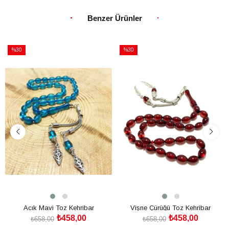
Benzer Ürünler
%30
%30
İndirim
İndirim
%30İndirim
%30İndirim
Acık Mavi Toz Kehribar
Vişne Çürüğü Toz Kehribar
₺458,00
₺458,00
₺658,00
₺658,00
SEPETE EKLE
SEPETE EKLE