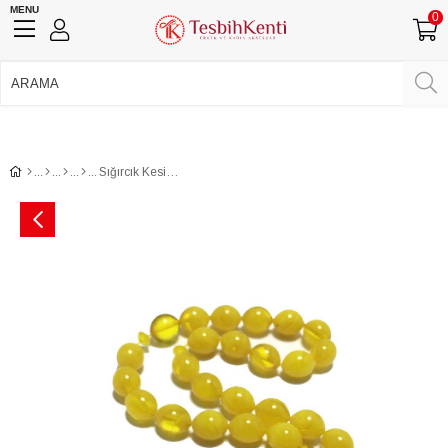
MENU
0
750 TL Üzeri Ücretsiz Kargo
•
Güvenli Ödeme
Üye Girişi
Üye Ol
Facebook İle Bağlan
Google İle Bağlan
Sığırcık Kesim Sistemli Püskül Sıkma Kehribar