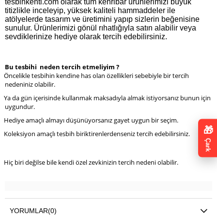
tesbihkenti.com olarak tüm kehribar ürünlerimizi büyük
titizlikle inceleyip, yüksek kaliteli hammaddeler ile
atölyelerde tasarım ve üretimini yapıp sizlerin beğenisine
sunulur. Ürünlerimizi gönül rıhatlığıyla satın alabilir veya
sevdiklerinize hediye olarak tercih edebilirsiniz.
Bu tesbihi neden tercih etmeliyim ?
Öncelikle tesbihin kendine has olan özellikleri sebebiyle bir tercih
nedeniniz olabilir.
Ya da gün içerisinde kullanmak maksadıyla almak istiyorsanız bunun için
uygundur.
Hediye amaçlı almayı düşünüyorsanız gayet uygun bir seçim.
🎁
Koleksiyon amaçlı tesbih biriktirenlerdenseniz tercih edebilirsiniz.
Çark
Hiç biri değilse bile kendi özel zevkinizin tercih nedeni olabilir.
YORUMLAR
(0)