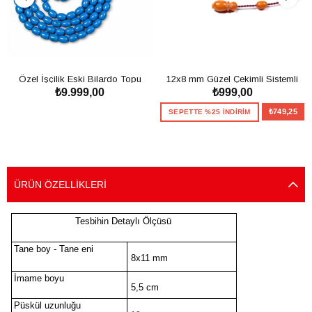
Özel İşçilik Eski Bilardo Topu
12x8 mm Güzel Çekimli Sistemli
₺9.999,00
₺999,00
99'luk Tesbih
Sıkma Kehribar Tesbih
SEPETE EKLE
₺749,25
SEPETTE %25 İNDİRİM
SEPETE EKLE
ÜRÜN ÖZELLIKLERI
Tesbihin Detaylı Ölçüsü
Tane boy - Tane eni
8x11 mm
İmame boyu
5,5 cm
Püskül uzunluğu