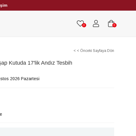
işim
HRİBAR TESBİHLER
TÜM TESBİHLER
0
0
< < Önceki Sayfaya Dön
şap Kutuda 17'lik Andız Tesbih
stos 2026 Pazartesi
le