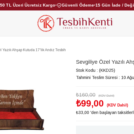
50 TL Üzeri Ücretsiz Kargo
•
Güvenli Ödeme
•
15 Gün İade / Değ
KEHRİBAR TESBİHLER
KUKA TESBİHLER
TOZ KE
KAMPANYALAR
DİĞER KATEGORİLER
l Yazılı Ahşap Kutuda 17'lik Andız Tesbih
Sevgiliye Özel Yazılı Ah
Stok Kodu
(KKD25)
Tahmini Teslim Süresi
:
10 Ağu
₺160,00
(KDV Dahil)
₺99,00
(KDV Dahil)
₺33,00
'den başlayan taksitler