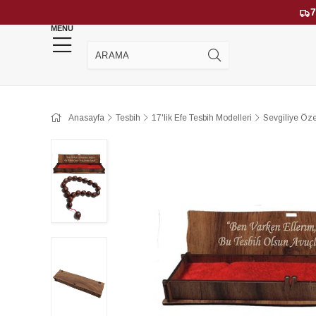
7
MENU
YENİ GELENLER
ÇOK SATANLAR
Anasayfa
Tesbih
17'lik Efe Tesbih Modelleri
Sevgiliye Öze