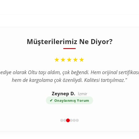
Müşterilerimiz Ne Diyor?
“
“
★★★★★
★★★★★
ediye olarak Oltu taşı aldım, çok beğendi. Hem orijinal sertifikası
a internetten tesbih aldım ve tereddütlerim vardı ama ürün bekl
hem de kargolama çok özenliydi. Kalitesi tartışılmaz."
çok daha kaliteli çıktı. Gümüş püskül detayı harika."
Zeynep D.
Ahmet T.
Bursa
İzmir
✔
✔
Onaylanmış Yorum
Onaylanmış Yorum