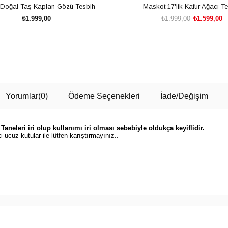
Doğal Taş Kaplan Gözü Tesbih
Maskot 17'lik Kafur Ağacı T
₺1.999,00
₺1.999,00
₺1.599,00
SEPETE EKLE
SEPETE EKLE
Yorumlar
(0)
Ödeme Seçenekleri
İade/Değişim
aneleri iri olup kullanımı iri olması sebebiyle oldukça keyiflidir.
ucuz kutular ile lütfen karıştırmayınız..