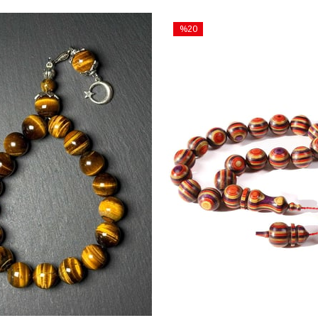
%20
İndirim
%20İndirim