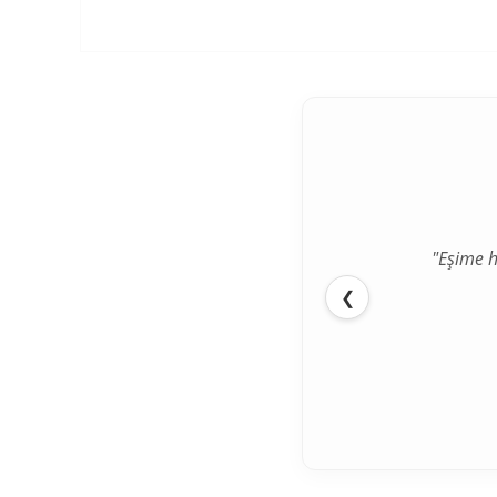
"Eşime h
"İlk def
❮