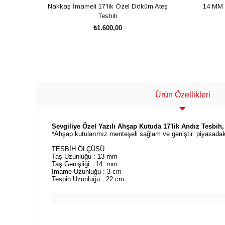
Nakkaş İmameli 17'lik Özel Döküm Ateş
14 MM 
Tesbih
₺1.600,00
SEPETE EKLE
Ürün Özellikleri
Sevgiliye Özel Yazılı Ahşap Kutuda 17'lik Andız Tesbih, T
*Ahşap kutularımız menteşeli sağlam ve geniştir. piyasadaki 
TESBİH ÖLÇÜSÜ
Taş Uzunluğu : 13 mm
Taş Genişliği : 14 mm
İmame Uzunluğu : 3 cm
Tespih Uzunluğu : 22 cm