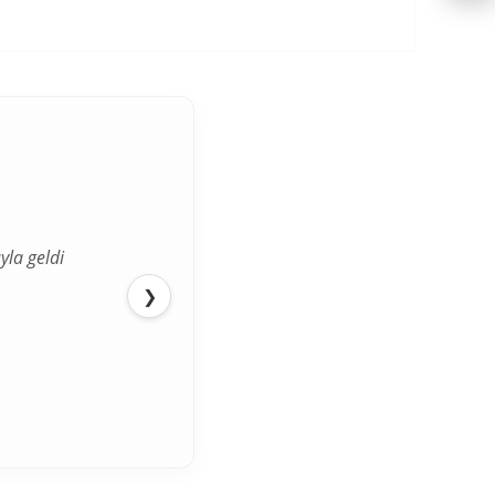
yla geldi
ediğimden
❯