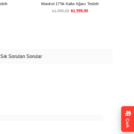
esbih
Maskot 17'lik Kafur Ağacı Tesbih
₺1.999,00
₺1.599,00
SEPETE EKLE
Sık Sorulan Sorular
🎁
Çark