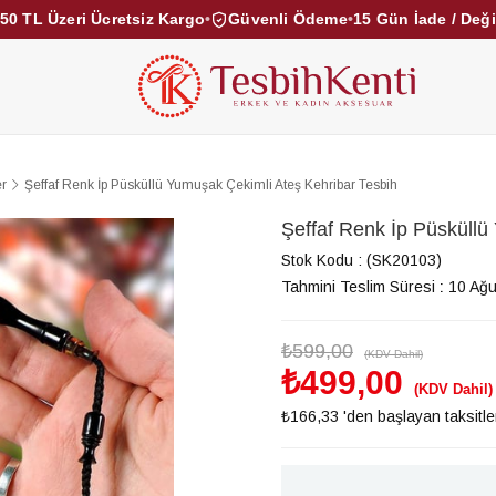
50 TL Üzeri Ücretsiz Kargo
•
Güvenli Ödeme
•
15 Gün İade / Değ
KEHRİBAR TESBİHLER
KUKA TESBİHLER
TOZ KE
KAMPANYALAR
DİĞER KATEGORİLER
er
Şeffaf Renk İp Püsküllü Yumuşak Çekimli Ateş Kehribar Tesbih
Şeffaf Renk İp Püsküllü
Stok Kodu
(SK20103)
Tahmini Teslim Süresi
:
10 Ağu
₺599,00
(KDV Dahil)
₺499,00
(KDV Dahil)
₺166,33
'den başlayan taksitle