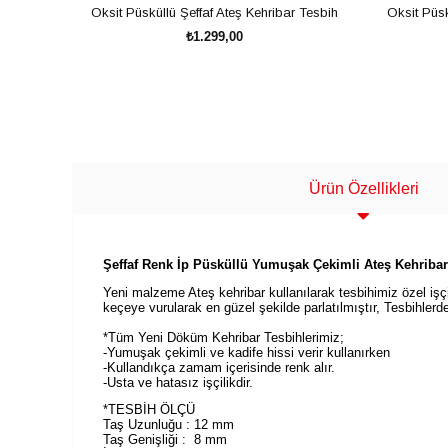
Oksit Püsküllü Şeffaf Ateş Kehribar Tesbih
Oksit Püsk
₺1.299,00
SEPETE EKLE
Ürün Özellikleri
Şeffaf Renk İp Püsküllü Yumuşak Çekimli Ateş Kehribar T
Yeni malzeme Ateş kehribar kullanılarak tesbihimiz özel işçil
keçeye vurularak en güzel şekilde parlatılmıştır, Tesbihlerd
*Tüm Yeni Döküm Kehribar Tesbihlerimiz;
-Yumuşak çekimli ve kadife hissi verir kullanırken
-Kullandıkça zamam içerisinde renk alır.
-Usta ve hatasız işçilikdir.
*TESBİH ÖLÇÜ
Taş Uzunluğu : 12 mm
Taş Genişliği : 8 mm