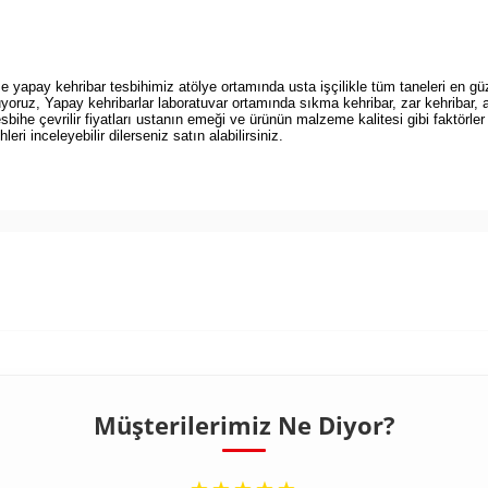
 yapay kehribar tesbihimiz atölye ortamında usta işçilikle tüm taneleri en gü
uyoruz, Yapay kehribarlar laboratuvar ortamında sıkma kehribar, zar kehribar, 
esbihe çevrilir fiyatları ustanın emeği ve ürünün malzeme kalitesi gibi faktörler
eri inceleyebilir dilerseniz satın alabilirsiniz.
Müşterilerimiz Ne Diyor?
“