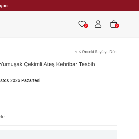
işim
HRİBAR TESBİHLER
TÜM TESBİHLER
0
0
< < Önceki Sayfaya Dön
 Yumuşak Çekimli Ateş Kehribar Tesbih
stos 2026 Pazartesi
rle