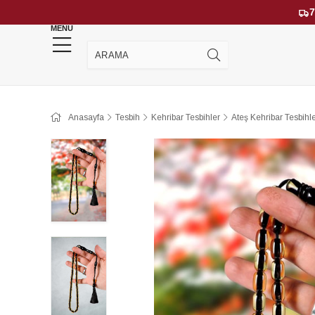
7
MENU
YENİ GELENLER
ÇOK SATANLAR
Anasayfa
Tesbih
Kehribar Tesbihler
Ateş Kehribar Tesbihl