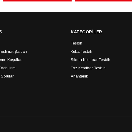
Ş
KATEGORİLER
Tesbih
slimat Şartları
Kuka Tesbih
me Koşulları
Sıkma Kehribar Tesbih
debilirim
Toz Kehribar Tesbih
 Sorular
Anahtarlık