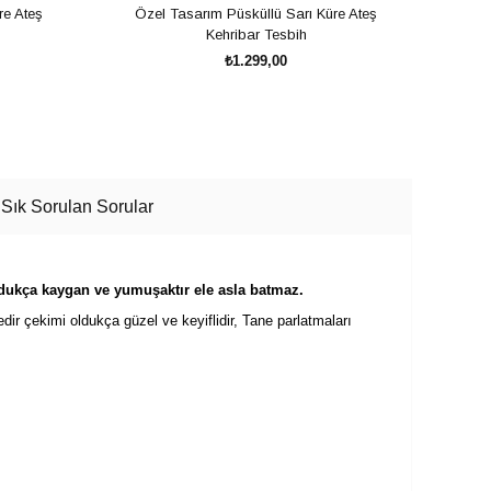
re Ateş
Özel Tasarım Püsküllü Sarı Küre Ateş
Oksit
Kehribar Tesbih
₺1.299,00
SEPETE EKLE
Sık Sorulan Sorular
oldukça kaygan ve yumuşaktır ele asla batmaz.
edir çekimi oldukça güzel ve keyiflidir, Tane parlatmaları