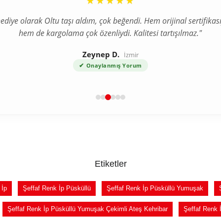
★★★★★
ediye olarak Oltu taşı aldım, çok beğendi. Hem orijinal sertifikası
hem de kargolama çok özenliydi. Kalitesi tartışılmaz."
Zeynep D.
İzmir
✔
Onaylanmış Yorum
Etiketler
 İp
Şeffaf Renk İp Püsküllü
Şeffaf Renk İp Püsküllü Yumuşak
Şeffaf Renk İp Püsküllü Yumuşak Çekimli Ateş Kehribar
Şeffaf Renk 