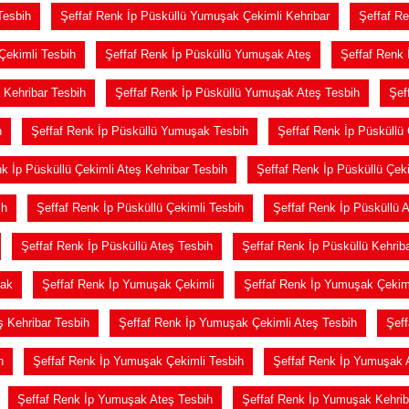
Tesbih
Şeffaf Renk İp Püsküllü Yumuşak Çekimli Kehribar
Şeffaf Re
Çekimli Tesbih
Şeffaf Renk İp Püsküllü Yumuşak Ateş
Şeffaf Renk 
 Kehribar Tesbih
Şeffaf Renk İp Püsküllü Yumuşak Ateş Tesbih
Şef
h
Şeffaf Renk İp Püsküllü Yumuşak Tesbih
Şeffaf Renk İp Püsküllü 
k İp Püsküllü Çekimli Ateş Kehribar Tesbih
Şeffaf Renk İp Püsküllü Çek
ih
Şeffaf Renk İp Püsküllü Çekimli Tesbih
Şeffaf Renk İp Püsküllü 
Şeffaf Renk İp Püsküllü Ateş Tesbih
Şeffaf Renk İp Püsküllü Kehrib
şak
Şeffaf Renk İp Yumuşak Çekimli
Şeffaf Renk İp Yumuşak Çekiml
 Kehribar Tesbih
Şeffaf Renk İp Yumuşak Çekimli Ateş Tesbih
Şeff
h
Şeffaf Renk İp Yumuşak Çekimli Tesbih
Şeffaf Renk İp Yumuşak 
Şeffaf Renk İp Yumuşak Ateş Tesbih
Şeffaf Renk İp Yumuşak Kehrib