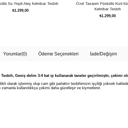
üllü Su Yeşili Ateş Kehribar Tesbih
Özel Tasarım Püsküllü Kızıl Kü
Kehribar Tesbih
₺1.299,00
₺1.299,00
SEPETE EKLE
SEPETE EKLE
Yorumlar
(0)
Ödeme Seçenekleri
İade/Değişim
esbih, Geniş delim 3-4 kat ip kullanarak taneler geçirilmiştir, çekimi 
ikli olarak işlenmiş olup cam gibi parlaktır tesbihimizin işçiliği yüksek kalited
e zamanla kullanıldıkça çekimi daha güzelleşir ve kiymetlenir..