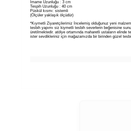
İmame Uzunluğu : 3 cm
Tespih Uzunluğu : 40 cm
Püskül kısmı: sistemli
(Ölçüler yaklaşık ölçüdür)
*Kıymetli Ziyaretçilerimiz İncelemiş olduğunuz yeni malzeme
tesbih yapımı siz kiymetli tesbih severlerin beğenisine sun
üretilmektedir. atölye ortamında maharetli ustaların elinde t
ister sevdikleriniz için mağazamızda bir birinden güzel tesbihl