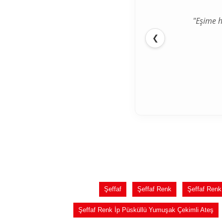
"Eşime h
❮
Şeffaf
Şeffaf Renk
Şeffaf Renk
Şeffaf Renk İp Püsküllü Yumuşak Çekimli Ateş