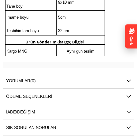
9x10 mm
Tane boy
İmame boyu
5cm
🎁
Tesbihin tam boyu
32 cm
Çark
Ürün Gönderim (kargo) Bilgis
i
Kargo MNG
Aynı gün teslim
YORUMLAR
(0)
ÖDEME SEÇENEKLERI
İADE/DEĞIŞIM
SIK SORULAN SORULAR