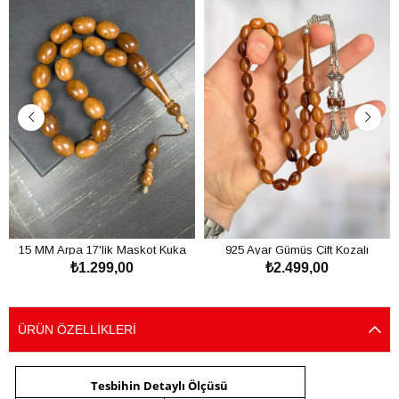
15 MM Arpa 17'lik Maskot Kuka
925 Ayar Gümüş Çift Kozalı
₺1.299,00
₺2.499,00
Tesbih
Kızarmış Kuka Tesbih
SEPETE EKLE
SEPETE EKLE
ÜRÜN ÖZELLIKLERI
Tesbihin Detaylı Ölçüsü