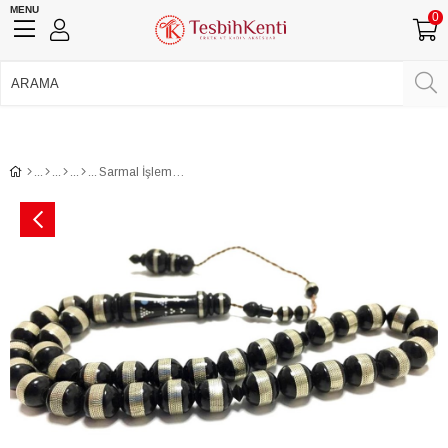
MENU
0
750 TL Üzeri Ücretsiz Kargo
•
Güvenli Ödeme
Üye Girişi
Üye Ol
Facebook İle Bağlan
Google İle Bağlan
Sarmal İşleme Kuka Tesbih