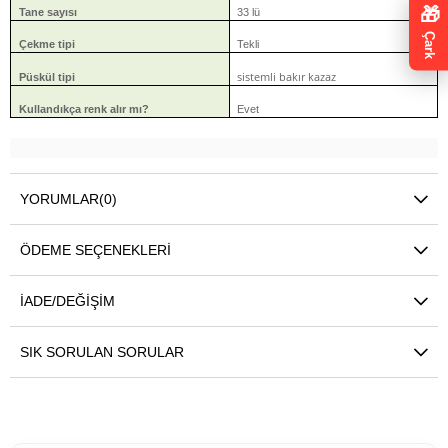
🎁
Tane sayısı
33 lü
Çark
Çekme tipi
Tekli
sistemli bakır kazaz
Püskül tipi
Kullandıkça renk alır mı?
Evet
YORUMLAR
(0)
ÖDEME SEÇENEKLERI
İADE/DEĞIŞIM
SIK SORULAN SORULAR