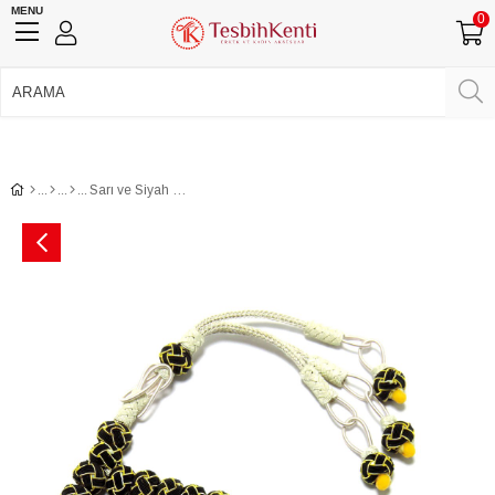
MENU
0
750 TL Üzeri Ücretsiz Kargo
•
Güvenli Ödeme
Üye Girişi
Üye Ol
Facebook İle Bağlan
Google İle Bağlan
Sarı ve Siyah Bakır Kazaz Örme Tesbih