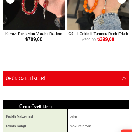
Kırmızı Renk Altın Varaklı Badem
Güzel Çekimli Turuncu Renk Erkek
₺799,00
₺399,00
Tane Uçak Camı Tesbih
İçin Tesbih
₺799,00
SEPETE EKLE
SEPETE EKLE
ÜRÜN ÖZELLIKLERI
Ürün Özellikleri
Tesbih Malzemesi
bakır
mavi ve beyaz
Tesbih Rengi