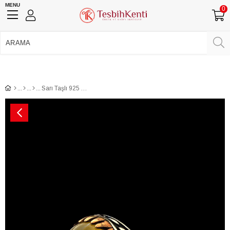
MENU
0
750 TL Üzeri Ücretsiz Kargo
•
Güvenli Ödeme
Üye Girişi
Üye Ol
Facebook İle Bağlan
Google İle Bağlan
Sarı Taşlı 925 Ayar Gümüş Yüzük