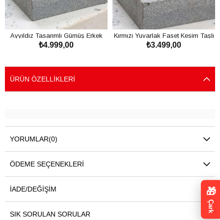
Ayyıldız Tasarımlı Gümüş Erkek
Kırmızı Yuvarlak Faset Kesim Taşlı
₺4.999,00
₺3.499,00
Yüzük
925 Ayar Gümüş Yüzük
SEPETE EKLE
SEPETE EKLE
ÜRÜN ÖZELLIKLERI
YORUMLAR
(0)
ÖDEME SEÇENEKLERI
İADE/DEĞIŞIM
🎁
Çark
SIK SORULAN SORULAR