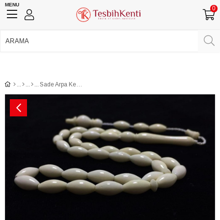
MENU
0
750 TL Üzeri Ücretsiz Kargo
•
Güvenli Ödeme
Üye Girişi
Üye Ol
Facebook İle Bağlan
Google İle Bağlan
Sade Arpa Kesim Kesim Deve Kemiği