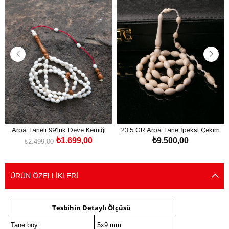
Arpa Taneli 99'luk Deve Kemiği
23.5 GR Arpa Tane İpeksi Çekim
₺1.699,00
₺9.500,00
Kuka Kombinli
Fil Dişi Tesbih
₺2.499,00
SEPETE EKLE
SEPETE EKLE
ÜRÜN ÖZELLIKLERI
Tesbihin Detaylı Ölçüsü
Tane boy
5x9 mm