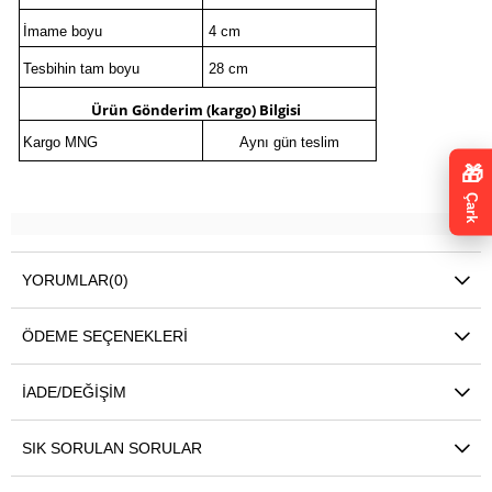
İmame boyu
4 cm
Tesbihin tam boyu
28 cm
Ürün Gönderim (kargo) Bilgis
i
Kargo MNG
Aynı gün teslim
🎁
Çark
YORUMLAR
(0)
ÖDEME SEÇENEKLERI
İADE/DEĞIŞIM
SIK SORULAN SORULAR