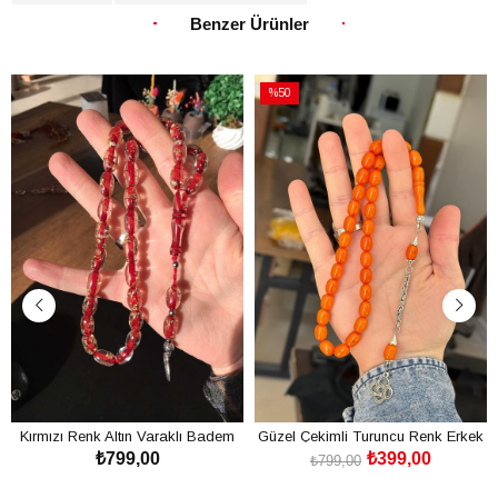
Benzer Ürünler
%50
İndirim
%50İndirim
Kırmızı Renk Altın Varaklı Badem
Güzel Çekimli Turuncu Renk Erkek
₺799,00
₺399,00
Tane Uçak Camı Tesbih
İçin Tesbih
₺799,00
SEPETE EKLE
SEPETE EKLE