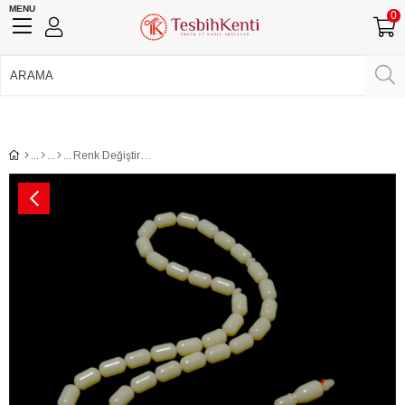
MENU
0
750 TL Üzeri Ücretsiz Kargo
•
Güvenli Ödeme
Üye Girişi
Üye Ol
Facebook İle Bağlan
Google İle Bağlan
Renk Değiştiren Bukalemun Tesbih