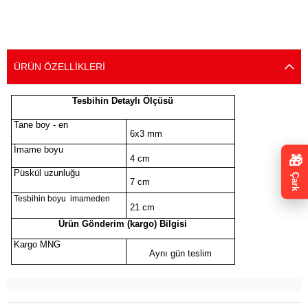
ÜRÜN ÖZELLIKLERI
Tesbihin Detaylı Ölçüsü
Tane boy - en
6x3 mm
İmame boyu
🎁
4 cm
Püskül uzunluğu
Çark
7 cm
Tesbihin boyu imameden
21 cm
Ürün Gönderim (kargo) Bilgisi
Kargo MNG
Aynı gün teslim