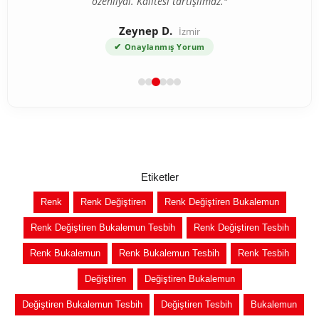
özenliydi. Kalitesi tartışılmaz."
Zeynep D.
İzmir
✔
Onaylanmış Yorum
Etiketler
Renk
Renk Değiştiren
Renk Değiştiren Bukalemun
Renk Değiştiren Bukalemun Tesbih
Renk Değiştiren Tesbih
Renk Bukalemun
Renk Bukalemun Tesbih
Renk Tesbih
Değiştiren
Değiştiren Bukalemun
Değiştiren Bukalemun Tesbih
Değiştiren Tesbih
Bukalemun