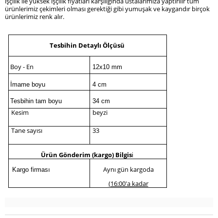
işçilik ile yüksek işçilik fiyatları karşılığında ustalarımıza yaptırılır tüm
ürünlerimiz çekimleri olması gerektiği gibi yumuşak ve kaygandır birçok
ürünlerimiz renk alır.
Tesbihin Detaylı Ölçüsü
Boy - En
12x10 mm
İmame boyu
4 cm
Tesbihin tam boyu
34 cm
Kesim
beyzi
Tane sayısı
33
Ürün Gönderim (kargo) Bilgis
i
Aynı gün kargoda
Kargo firması
(16:00'a kadar