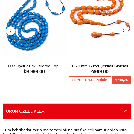
Özel İşçilik Eski Bilardo Topu
12x8 mm Güzel Çekimli Sistemli
₺9.999,00
₺999,00
99'luk Tesbih
Sıkma Kehribar Tesbih
SEPETE EKLE
₺749,25
SEPETTE %25 İNDİRİM
SEPETE EKLE
ÜRÜN ÖZELLIKLERI
Tüm kehribarlarımızın malzemesi birinci sınıf kaliteli hamurlardan usta