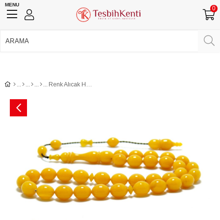
MENU
0
750 TL Üzeri Ücretsiz Kargo
•
Güvenli Ödeme
Üye Girişi
Üye Ol
Facebook İle Bağlan
Google İle Bağlan
Renk Alıcak Hamurda Yumuşak Çekimli Sıkma Kehribar