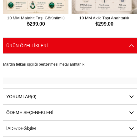
10 MM Malahit Taşı Görünümlü
10 MM Akik Taşı Anahtarlık
₺299,00
₺299,00
Anahtarlık
SEPETE EKLE
SEPETE EKLE
ÜRÜN ÖZELLIKLERI
Mardin telkari işçiliği benzetmesi metal anhtarlık
YORUMLAR
(0)
ÖDEME SEÇENEKLERI
İADE/DEĞIŞIM