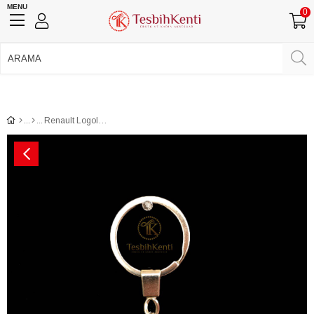
MENU
0
750 TL Üzeri Ücretsiz Kargo
•
Güvenli Ödeme
Üye Girişi
Üye Ol
Facebook İle Bağlan
Google İle Bağlan
Renault Logolu Telkari Model Metal Anahtarlık