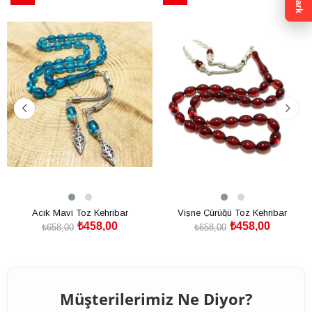
Çark
İndirim
İndirim
%30İndirim
%30İndirim
Acık Mavi Toz Kehribar
Vişne Çürüğü Toz Kehribar
₺458,00
₺458,00
₺658,00
₺658,00
SEPETE EKLE
SEPETE EKLE
Müşterilerimiz Ne Diyor?