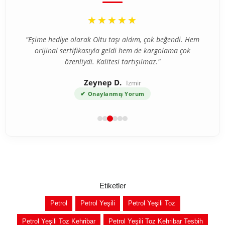
“
★★★★★
"Eşime hediye olarak Oltu taşı aldım, çok beğendi. Hem
orijinal sertifikasıyla geldi hem de kargolama çok
özenliydi. Kalitesi tartışılmaz."
Zeynep D.
İzmir
✔
Onaylanmış Yorum
Etiketler
Petrol
Petrol Yeşili
Petrol Yeşili Toz
Petrol Yeşili Toz Kehribar
Petrol Yeşili Toz Kehribar Tesbih