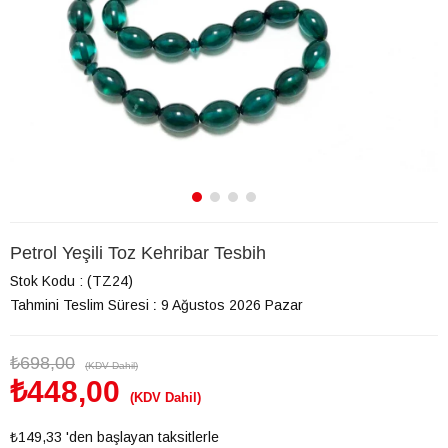
Petrol Yeşili Toz Kehribar Tesbih
Stok Kodu
(TZ24)
Tahmini Teslim Süresi
:
9 Ağustos 2026 Pazar
₺698,00
(KDV Dahil)
₺448,00
(KDV Dahil)
₺149,33
'den başlayan taksitlerle