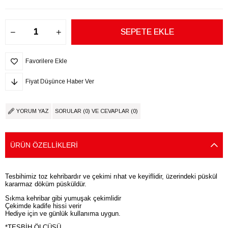
Favorilere Ekle
Fiyat Düşünce Haber Ver
YORUM YAZ
SORULAR (0) VE CEVAPLAR (0)
ÜRÜN ÖZELLIKLERI
Tesbihimiz toz kehribardır ve çekimi rıhat ve keyiflidir, üzerindeki püskül
kararmaz döküm püsküldür.
Sıkma kehribar gibi yumuşak çekimlidir
Çekimde kadife hissi verir
Hediye için ve günlük kullanıma uygun.
*TESBİH ÖLÇÜSÜ