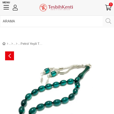
MENU
0
750 TL Üzeri Ücretsiz Kargo
•
Güvenli Ödeme
Üye Girişi
Üye Ol
Facebook İle Bağlan
Google İle Bağlan
Petrol Yeşili Toz Kehribar Tesbih