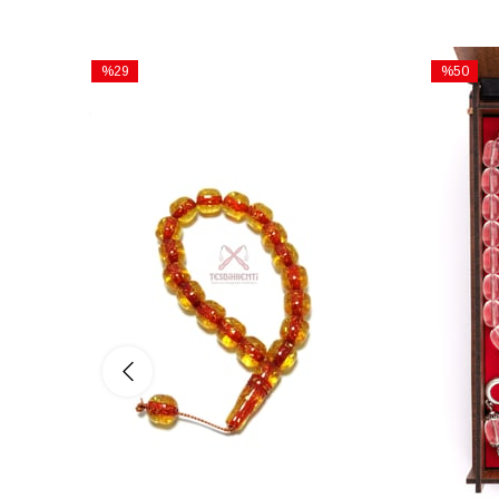
%29
%50
İndirim
İndirim
%29İndirim
%50İndiri