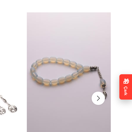
🎁
Çark