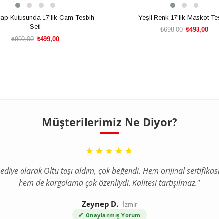
şap Kutusunda 17'lik Cam Tesbih
Yeşil Renk 17'lik Maskot Te
Seti
₺698,00
₺498,00
₺999,00
₺499,00
SEPETE EKLE
SEPETE EKLE
Müşterilerimiz Ne Diyor?
“
★★★★★
ediye olarak Oltu taşı aldım, çok beğendi. Hem orijinal sertifikası
hem de kargolama çok özenliydi. Kalitesi tartışılmaz."
Zeynep D.
İzmir
✔
Onaylanmış Yorum