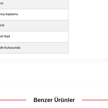
cm
üş kaplama
sül
el Yeşil
bih Kutusunda
Benzer Ürünler