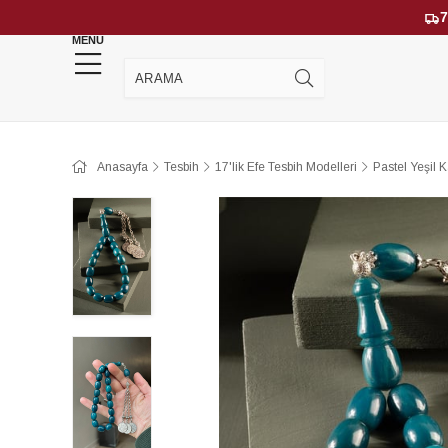
7
MENU
YENİ GELENLER
ÇOK SATANLAR
Anasayfa
Tesbih
17'lik Efe Tesbih Modelleri
Pastel Yeşil 