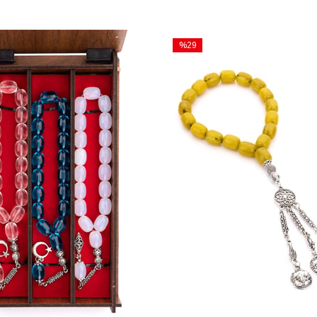
%29
İndirim
m
%29İndirim