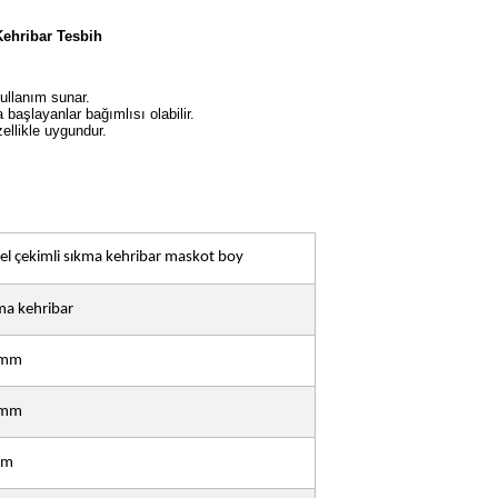
Kehribar Tesbih
kullanım sunar.
 başlayanlar bağımlısı olabilir.
ellikle uygundur.
el çekimli sıkma kehribar maskot boy
ma kehribar
 mm
 mm
mm