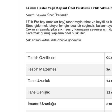
14 mm Pastel Yeşil Kapsül Özel Püsküllü 17'lik Sıkma 
Sınırlı Sayıda Özel Üretimdir..
17'lik Efe boy (maskot boy) tasarımıyla rahat ve keyifli bir 
Stres gidermek isteyenler için ideal bir seçimdir; kullanmaya
Çekim sırasında şıkır şıkır ses çıkarmasını sevenler için öz
Kararmaz gümüş kaplama özel püsküller.
Şık ahşap kutusunda özenle gönderilir.
Tesbih Özellikleri
Güz
Tesbih Malzemesi
Sık
Tane Uzunluk
14
Tane Genişlik
12
İmame Uzunluğu
3 