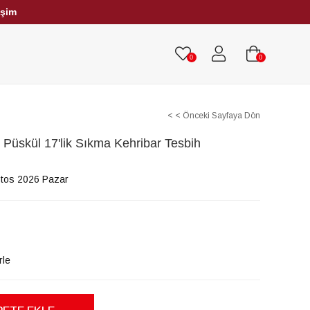
işim
HRİBAR TESBİHLER
TÜM TESBİHLER
0
0
< < Önceki Sayfaya Dön
 Püskül 17'lik Sıkma Kehribar Tesbih
tos 2026 Pazar
rle