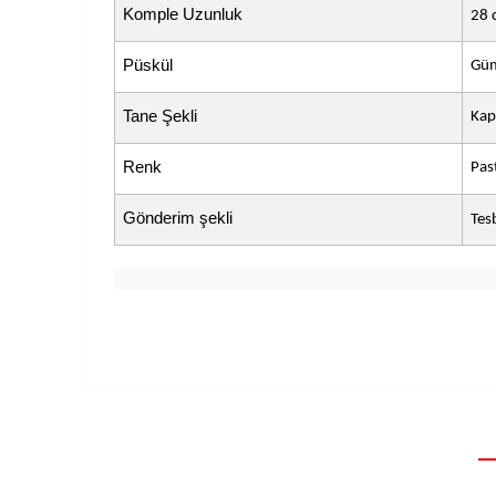
Komple Uzunluk
28 
Püskül
Güm
Tane Şekli
Kap
Renk
Past
Gönderim şekli
Tes