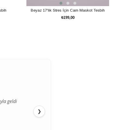
sbih
Beyaz 17'lik Stres İçin Cam Maskot Tesbih
Turu
₺199,00
SEPETE EKLE
yla geldi
❯