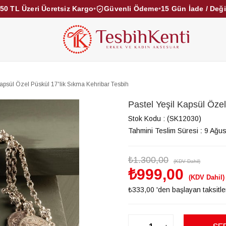
50 TL Üzeri Ücretsiz Kargo
•
Güvenli Ödeme
•
15 Gün İade / Değ
KEHRİBAR TESBİHLER
KUKA TESBİHLER
TOZ KE
KAMPANYALAR
DİĞER KATEGORİLER
Kapsül Özel Püskül 17'lik Sıkma Kehribar Tesbih
Pastel Yeşil Kapsül Özel
Stok Kodu
(SK12030)
Tahmini Teslim Süresi
:
9 Ağus
₺1.300,00
(KDV Dahil)
₺999,00
(KDV Dahil)
₺333,00
'den başlayan taksitle