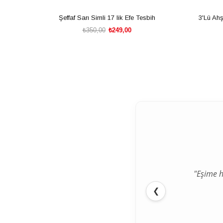
Şeffaf Sarı Simli 17 lik Efe Tesbih
3'Lü Ah
₺350,00
₺249,00
SEPETE EKLE
"Eşime h
❮