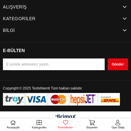
ALIŞVERİŞ
KATEGORİLER
BİLGİ
E-BÜLTEN
Gönder
Copyright © 2025 Tesbihkenti Tüm hakları saklıdır.
Anasayfa
Kategoriler
Favorilerim
Sepetim
Üye Girişi