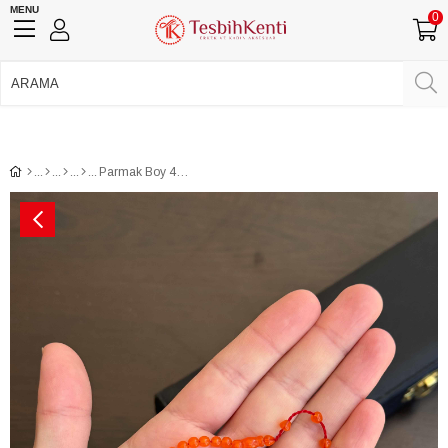
MENU
0
750 TL Üzeri Ücretsiz Kargo
•
Güvenli Ödeme
Üye Girişi
Üye Ol
Facebook İle Bağlan
Google İle Bağlan
Parmak Boy 4 mm Usta İşi Sıkma Kehribar Tesbih