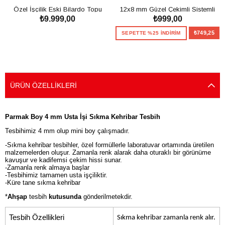
Özel İşçilik Eski Bilardo Topu
12x8 mm Güzel Çekimli Sistemli
₺9.999,00
₺999,00
99'luk Tesbih
Sıkma Kehribar Tesbih
SEPETE EKLE
₺749,25
SEPETTE %25 İNDİRİM
SEPETE EKLE
ÜRÜN ÖZELLIKLERI
Parmak Boy 4 mm Usta İşi Sıkma Kehribar Tesbih
Tesbihimiz 4 mm olup mini boy çalışmadır.
-Sıkma kehribar tesbihler, özel formüllerle laboratuvar ortamında üretilen
malzemelerden oluşur. Zamanla renk alarak daha oturaklı bir görünüme
kavuşur ve kadifemsi çekim hissi sunar.
-Zamanla renk almaya başlar
-Tesbihimiz tamamen usta işçiliktir.
-Küre tane sıkma kehribar
*
Ahşap
tesbih
kutusunda
gönderilmetekdir.
Tesbih Özellikleri
Sıkma kehribar zamanla renk alır.