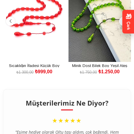
🎁
Çark
Sıcaklığın İfadesi Küçük Boy
Minik Dost Bilek Boy Yeşil Ateş
₺999,00
₺1.250,00
Kırmızı Ateş Kehribar Tesbih
Kehribar Tesbih
₺1.300,00
₺1.750,00
SEPETE EKLE
SEPETE EKLE
Müşterilerimiz Ne Diyor?
“
“
★★★★★
★★★★★
"İlk defa internetten tesbih aldım ve tereddütlerim vardı
"Eşime hediye olarak Oltu taşı aldım, çok beğendi. Hem