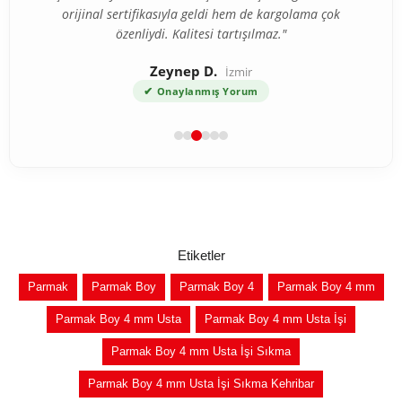
ama ürün beklediğimden çok daha kaliteli çıktı. Gümüş
orijinal sertifikasıyla geldi hem de kargolama çok
özenliydi. Kalitesi tartışılmaz."
püskül detayı harika."
Zeynep D.
Ahmet T.
Bursa
İzmir
✔
✔
Onaylanmış Yorum
Onaylanmış Yorum
Etiketler
Parmak
Parmak Boy
Parmak Boy 4
Parmak Boy 4 mm
Parmak Boy 4 mm Usta
Parmak Boy 4 mm Usta İşi
Parmak Boy 4 mm Usta İşi Sıkma
Parmak Boy 4 mm Usta İşi Sıkma Kehribar