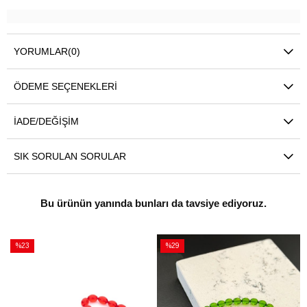
YORUMLAR
(0)
ÖDEME SEÇENEKLERI
İADE/DEĞIŞIM
SIK SORULAN SORULAR
Bu ürünün yanında bunları da tavsiye ediyoruz.
%23
%29
İndirim
İndirim
%23İndirim
%29İndirim