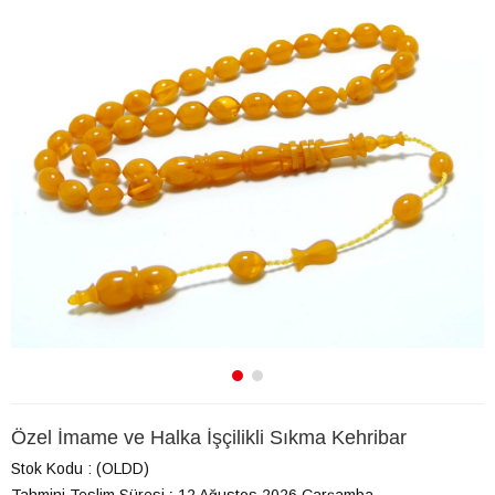
Özel İmame ve Halka İşçilikli Sıkma Kehribar
Stok Kodu
(OLDD)
Tahmini Teslim Süresi
:
12 Ağustos 2026 Çarşamba