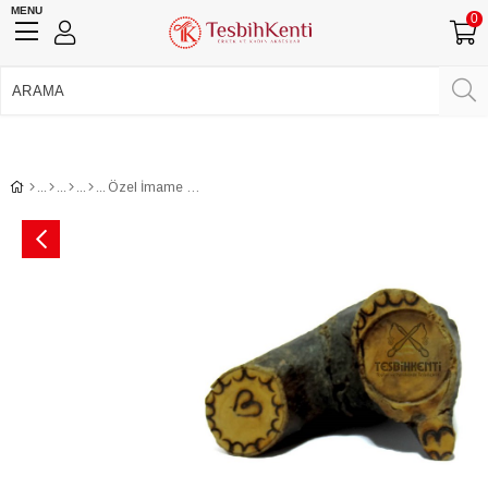
MENU
0
750 TL Üzeri Ücretsiz Kargo
•
Güvenli Ödeme
Üye Girişi
Üye Ol
Facebook İle Bağlan
Google İle Bağlan
Özel İmame ve Halka İşçilikli Sıkma Kehribar