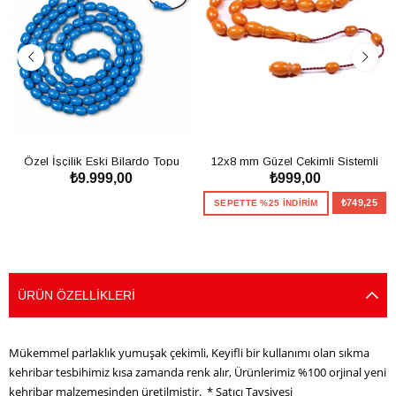
Özel İşçilik Eski Bilardo Topu
12x8 mm Güzel Çekimli Sistemli
₺9.999,00
₺999,00
99'luk Tesbih
Sıkma Kehribar Tesbih
SEPETE EKLE
₺749,25
SEPETTE %25 İNDİRİM
SEPETE EKLE
ÜRÜN ÖZELLIKLERI
Mükemmel parlaklık yumuşak çekimli, Keyifli bir kullanımı olan sıkma
kehribar tesbihimiz kısa zamanda renk alır, Ürünlerimiz %100 orjinal yeni
kehribar malzemesinden üretilmiştir. * Satıcı Tavsiyesi