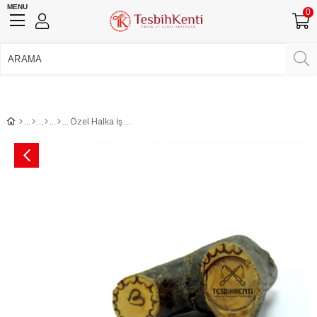
MENU
0
750 TL Üzeri Ücretsiz Kargo
•
Güvenli Ödeme
Üye Girişi
Üye Ol
Facebook İle Bağlan
Google İle Bağlan
Özel Halka İşçilikli Harika Çekimli Zar Kehribar Tesbih