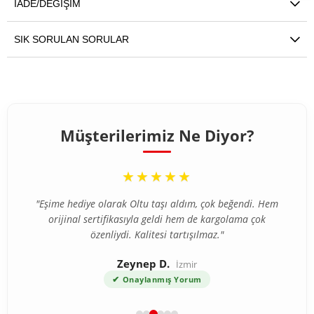
İADE/DEĞIŞIM
SIK SORULAN SORULAR
Müşterilerimiz Ne Diyor?
“
“
★★★★★
★★★★★
"İlk defa internetten tesbih aldım ve tereddütlerim vardı
"Eşime hediye olarak Oltu taşı aldım, çok beğendi. Hem
ama ürün beklediğimden çok daha kaliteli çıktı. Gümüş
orijinal sertifikasıyla geldi hem de kargolama çok
özenliydi. Kalitesi tartışılmaz."
püskül detayı harika."
Zeynep D.
Ahmet T.
Bursa
İzmir
✔
✔
Onaylanmış Yorum
Onaylanmış Yorum