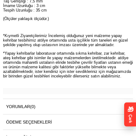
Taş Genişliği : 7,5 mm
İmame Uzunluğu : 3 cm
Tespih Uzunluğu : 35 cm
(Ölçüler yaklaşık ölçüdür.)
*Kıymetli Ziyaretçilerimiz İncelemiş olduğunuz yeni malzeme yapay
kehribar tesbihimiz atölye ortamında usta işçilikle tüm taneleri en güzel
şekilde yapılmış olup ustasının imzası üzerinde yer almaktadır.
*Yapay kehribarlar laboratuvar ortamında sıkma kehribar, zar kehribar,
ateş kehribar gibi isimler ile yapay malzemelerden üretilmektedir. atölye
ortamında maharetli ustaların elinde tesbihe çevrilir fiyatları ustanın emeği
ve ürünün malzeme kalitesi gibi faktörler yükselte bilmekte veya
azaltabilmektedir, ister kendiniz için ister sevdikleriniz için mağazamızda
bir birinden güzel tesbihleri inceleyebilir dilerseniz satın alabilirsiniz.
YORUMLAR
(0)
🎁
Çark
ÖDEME SEÇENEKLERI