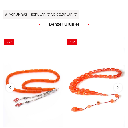
YORUM YAZ
SORULAR (0) VE CEVAPLAR (0)
Benzer Ürünler
%23
%22
İndirim
İndirim
%23İndirim
%22İndirim