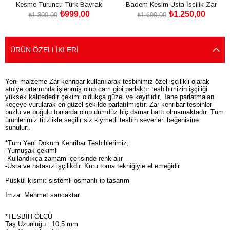
Kesme Turuncu Türk Bayrak
Badem Kesim Usta İşçilik Zar
₺999,00
₺1.250,00
Püsküllü Zar Kehribar Tesbih
Kehribar Tesbih
₺1.300,00
₺1.600,00
SEPETE EKLE
SEPETE EKLE
ÜRÜN ÖZELLIKLERI
Yeni malzeme Zar kehribar kullanılarak tesbihimiz özel işçilikli olarak
atölye ortamında işlenmiş olup cam gibi parlaktır tesbihimizin işçiliği
yüksek kalitededir çekimi oldukça güzel ve keyiflidir, Tane parlatmaları
keçeye vurularak en güzel şekilde parlatılmıştır. Zar kehribar tesbihler
buzlu ve buğulu tonlarda olup dümdüz hiç damar hattı olmamaktadır. Tüm
ürünlerimiz titizlikle seçilir siz kiymetli tesbih severleri beğenisine
sunulur..
*Tüm Yeni Döküm Kehribar Tesbihlerimiz;
-Yumuşak çekimli
-Kullandıkça zamam içerisinde renk alır
-Usta ve hatasız işçilikdir. Kuru torna tekniğiyle el emeğidir.
Püskül kısmı: sistemli osmanlı ip tasarım
İmza: Mehmet sancaktar
*TESBİH ÖLÇÜ
Taş Uzunluğu : 10,5 mm