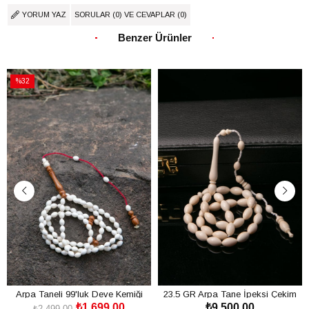
YORUM YAZ
SORULAR (0) VE CEVAPLAR (0)
Benzer Ürünler
%32
İndirim
%32İndirim
Arpa Taneli 99'luk Deve Kemiği
23.5 GR Arpa Tane İpeksi Çekim
₺1.699,00
₺9.500,00
Kuka Kombinli
Fil Dişi Tesbih
₺2.499,00