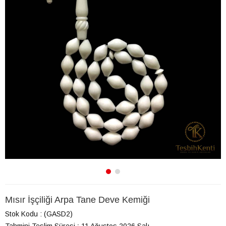
Mısır İşçiliği Arpa Tane Deve Kemiği
Stok Kodu
(GASD2)
Tahmini Teslim Süresi
:
11 Ağustos 2026 Salı