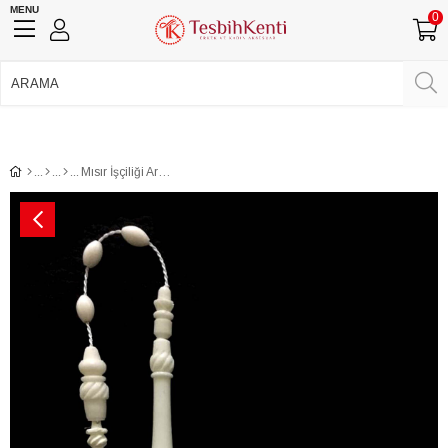
MENU
0
750 TL Üzeri Ücretsiz Kargo
•
Güvenli Ödeme
Üye Girişi
Üye Ol
Facebook İle Bağlan
Google İle Bağlan
Mısır İşçiliği Arpa Tane Deve Kemiği