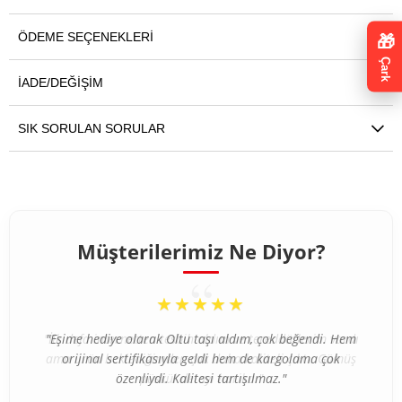
ÖDEME SEÇENEKLERI
🎁
Çark
İADE/DEĞIŞIM
SIK SORULAN SORULAR
Müşterilerimiz Ne Diyor?
“
“
★★★★★
★★★★★
"İlk defa internetten tesbih aldım ve tereddütlerim vardı
"Eşime hediye olarak Oltu taşı aldım, çok beğendi. Hem
ama ürün beklediğimden çok daha kaliteli çıktı. Gümüş
orijinal sertifikasıyla geldi hem de kargolama çok
özenliydi. Kalitesi tartışılmaz."
püskül detayı harika."