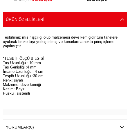
SEPETE EKLE
SEPETE EKLE
ÜRÜN ÖZELLIKLERI
Tesbihimiz mısır işçiliği olup malzemesi deve kemiğidir tüm tanelere
oyularak firuze taşı yerleştirilmiş ve kenarlarına nokta prinç işleme
yapılmıştır.
*TESBİH ÖLÇÜ BİLGİSİ
Taş Uzunluğu : 10 mm
Taş Genişliği :4 mm
İmame Uzunluğu : 4 cm
Tespih Uzunluğu :30 cm
Renk: siyah
Malzeme: deve kemiği
Kesim: Beyzi
Püskül: sistemli
YORUMLAR
(0)