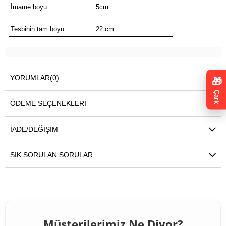
İmame boyu
5cm
Tesbihin tam boyu
22 cm
YORUMLAR
(0)
🎁
Çark
ÖDEME SEÇENEKLERI
İADE/DEĞIŞIM
SIK SORULAN SORULAR
Müşterilerimiz Ne Diyor?