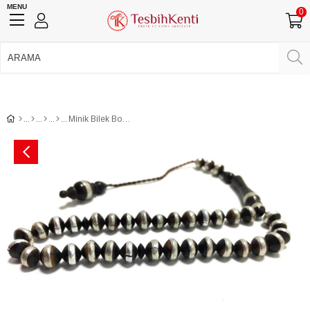
MENU
0
750 TL Üzeri Ücretsiz Kargo
•
Güvenli Ödeme
Üye Girişi
Üye Ol
Facebook İle Bağlan
Google İle Bağlan
Minik Bilek Boy Kuka İşleme Tesbih