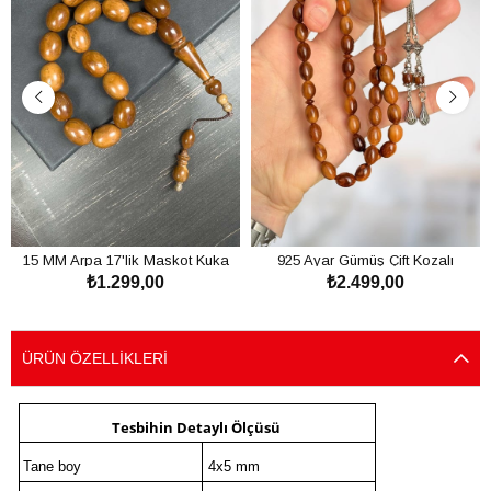
15 MM Arpa 17'lik Maskot Kuka
925 Ayar Gümüş Çift Kozalı
₺1.299,00
₺2.499,00
Tesbih
Kızarmış Kuka Tesbih
SEPETE EKLE
SEPETE EKLE
ÜRÜN ÖZELLIKLERI
Tesbihin Detaylı Ölçüsü
Tane boy
4x5 mm