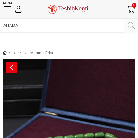
MENU
0
750 TL Üzeri Ücretsiz Kargo
•
Güvenli Ödeme
Üye Girişi
Üye Ol
Facebook İle Bağlan
Google İle Bağlan
Mehmet Erbabacan Kapsül Yeşil Katalin Bowling Topu Tesbih