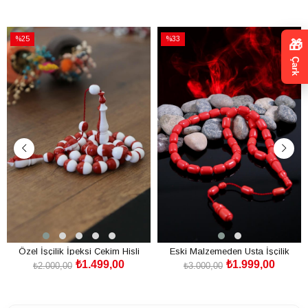
%25
%33
🎁
İndirim
İndirim
Çark
%25İndirim
%33İndirim
Özel İşçilik İpeksi Çekim Hisli
Eski Malzemeden Usta İşçilik
₺1.499,00
₺1.999,00
Katalin Tesbih
Katalin Tesbih
₺2.000,00
₺3.000,00
SEPETE EKLE
SEPETE EKLE