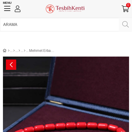
MENU
0
750 TL Üzeri Ücretsiz Kargo
•
Güvenli Ödeme
Üye Girişi
Üye Ol
Facebook İle Bağlan
Google İle Bağlan
Mehmet Erbabacan Kapsül Kırmızı Katalin Bowling Topu Tesbih