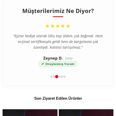
Müşterilerimiz Ne Diyor?
“
“
★★★★★
★★★★★
"İlk defa internetten tesbih aldım ve tereddütlerim vardı
"Eşime hediye olarak Oltu taşı aldım, çok beğendi. Hem
ama ürün beklediğimden çok daha kaliteli çıktı. Gümüş
orijinal sertifikasıyla geldi hem de kargolama çok
özenliydi. Kalitesi tartışılmaz."
püskül detayı harika."
Zeynep D.
Ahmet T.
Bursa
İzmir
✔
✔
Onaylanmış Yorum
Onaylanmış Yorum
Son Ziyaret Edilen Ürünler