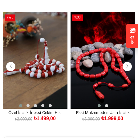
%25
%33
İndirim
İndirim
🎁
%25İndirim
%33İndirim
Çark
Özel İşçilik İpeksi Çekim Hisli
Eski Malzemeden Usta İşçilik
₺1.499,00
₺1.999,00
Katalin Tesbih
Katalin Tesbih
₺2.000,00
₺3.000,00
SEPETE EKLE
SEPETE EKLE