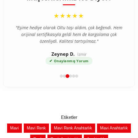
“
★★★★★
"Eşime hediye olarak Oltu taşı aldım, çok beğendi. Hem
orijinal sertifikasıyla geldi hem de kargolama çok
özenliydi. Kalitesi tartışılmaz."
Zeynep D.
İzmir
✔
Onaylanmış Yorum
Etiketler
Mavi
Mavi Renk
Mavi Renk Anahtarlık
Mavi Anahtarlık