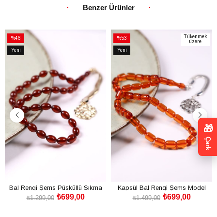
Benzer Ürünler
Tükenmek
%46
%53
üzere
İndirim
İndirim
Yeni
Yeni
%46İndirim
%53İndirim
Ürün
Ürün
🎁
Çark
Bal Rengi Şems Püsküllü Sıkma
Kapsül Bal Rengi Şems Model
₺699,00
₺699,00
Kehribar Tesbih
Püskül Ateş Kehribar Tesbih
₺1.299,00
₺1.499,00
SEPETE EKLE
SEPETE EKLE