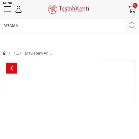
MENU
0
750 TL Üzeri Ücretsiz Kargo
•
Güvenli Ödeme
Üye Girişi
Üye Ol
Facebook İle Bağlan
Google İle Bağlan
Mavi Renk Anahtarlık