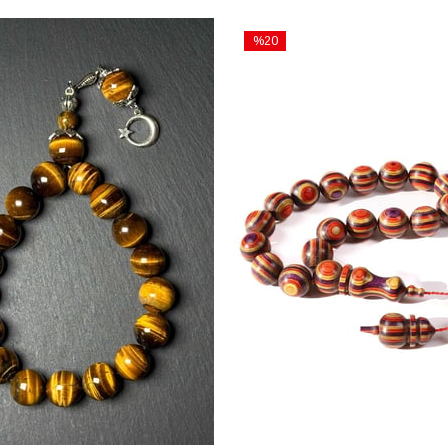
%20
İndirim
%20İndirim