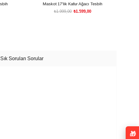
esbih
Maskot 17'lik Kafur Ağacı Tesbih
₺1.999,00
₺1.599,00
SEPETE EKLE
Sık Sorulan Sorular
🎁