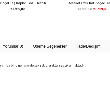
Doğal Taş Kaplan Gözü Tesbih
Maskot 17'lik Kafur Ağacı T
₺1.999,00
₺1.999,00
₺1.599,00
SEPETE EKLE
SEPETE EKLE
Yorumlar
(0)
Ödeme Seçenekleri
İade/Değişim
lanımda bir diğer ismiyle şak şak olarakta, ses çıkarmaktadır.