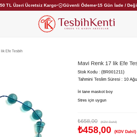
50 TL Üzeri Ücretsiz Kargo
•
Güvenli Ödeme
•
15 Gün İade / Değ
KEHRİBAR TESBİHLER
KUKA TESBİHLER
TOZ KE
KAMPANYALAR
DİĞER KATEGORİLER
lik Efe Tesbih
Mavi Renk 17 lik Efe Te
Stok Kodu
(BR001211)
Tahmini Teslim Süresi
:
10 Ağu
İri tane maskot boy
Stres için uygun
₺658,00
(KDV Dahil)
₺458,00
(KDV Dahil)