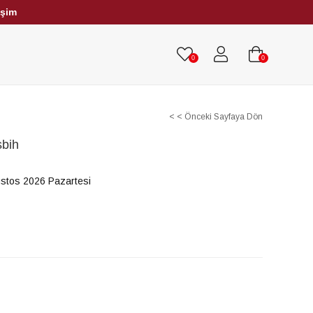
işim
HRİBAR TESBİHLER
TÜM TESBİHLER
0
0
< < Önceki Sayfaya Dön
sbih
stos 2026 Pazartesi