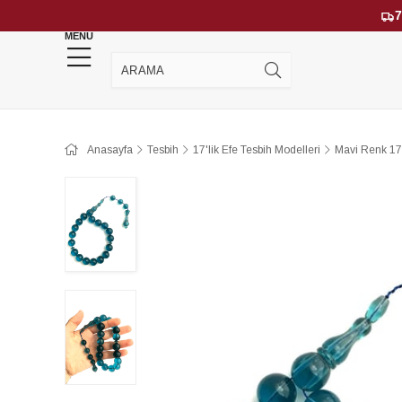
7
MENU
YENİ GELENLER
ÇOK SATANLAR
Anasayfa
Tesbih
17'lik Efe Tesbih Modelleri
Mavi Renk 17 