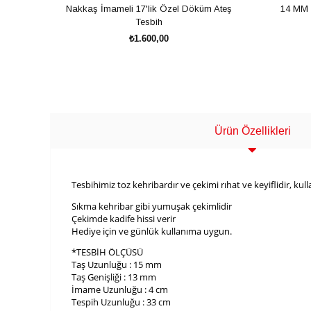
Nakkaş İmameli 17'lik Özel Döküm Ateş
14 MM 
Tesbih
₺1.600,00
SEPETE EKLE
Ürün Özellikleri
Tesbihimiz toz kehribardır ve çekimi rıhat ve keyiflidir, kul
Sıkma kehribar gibi yumuşak çekimlidir
Çekimde kadife hissi verir
Hediye için ve günlük kullanıma uygun.
*TESBİH ÖLÇÜSÜ
Taş Uzunluğu : 15 mm
Taş Genişliği : 13 mm
İmame Uzunluğu : 4 cm
Tespih Uzunluğu : 33 cm