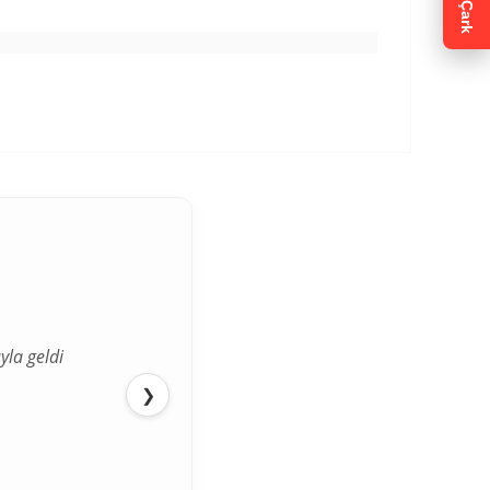
Çark
yla geldi
❯