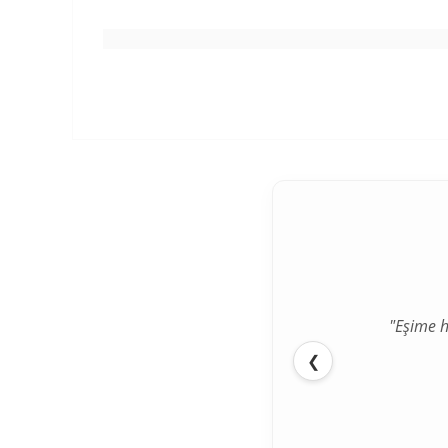
"Eşime h
❮