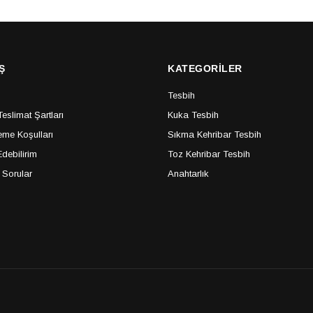
Ş
KATEGORİLER
Tesbih
slimat Şartları
Kuka Tesbih
me Koşulları
Sıkma Kehribar Tesbih
debilirim
Toz Kehribar Tesbih
 Sorular
Anahtarlık