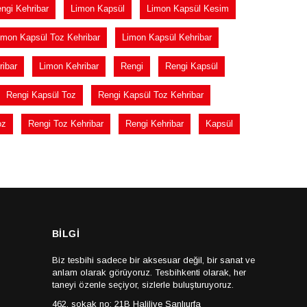
ngi Kehribar
Limon Kapsül
Limon Kapsül Kesim
imon Kapsül Toz Kehribar
Limon Kapsül Kehribar
ibar
Limon Kehribar
Rengi
Rengi Kapsül
Rengi Kapsül Toz
Rengi Kapsül Toz Kehribar
oz
Rengi Toz Kehribar
Rengi Kehribar
Kapsül
BİLGİ
Biz tesbihi sadece bir aksesuar değil, bir sanat ve
anlam olarak görüyoruz. Tesbihkenti olarak, her
taneyi özenle seçiyor, sizlerle buluşturuyoruz.
462. sokak no: 21B Haliliye Şanlıurfa