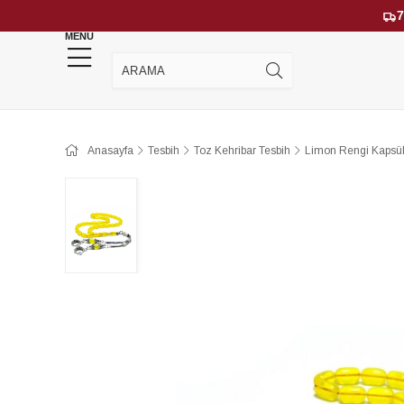
7
MENU
YENİ GELENLER
ÇOK SATANLAR
Anasayfa
Tesbih
Toz Kehribar Tesbih
Limon Rengi Kapsül