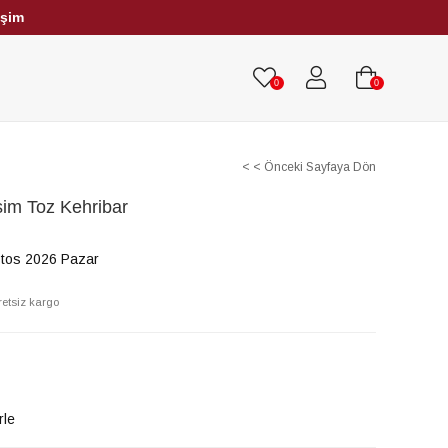
işim
HRİBAR TESBİHLER
TÜM TESBİHLER
0
0
< < Önceki Sayfaya Dön
im Toz Kehribar
tos 2026 Pazar
retsiz kargo
rle