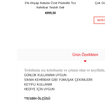
3'lü Ahşap Kutuda Özel Püsküllü Toz
Çok Gü
Kehribar Tesbih Seti
₺999,00
SEPET
SEPETE EKLE
Ürün Özellikleri
Tesbihimiz toz kehribardır ve çekimi rıhat ve keyiflid
17'lik Andı
GÜNLÜK KULLANIMA UYGUN
SIKMA KEHRİBAR GİBİ YUMUŞAK ÇEKİMLİDİR.
KEYİFLİ KULLANIM
HEDİYE İÇİN UYGUN
Pas
*TESBİH ÖLÇÜSÜ