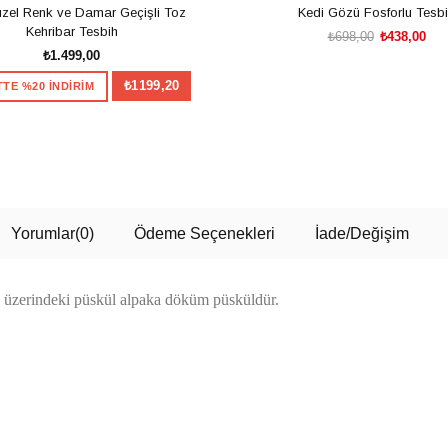
zel Renk ve Damar Geçişli Toz
Kedi Gözü Fosforlu Tesb
Kehribar Tesbih
₺698,00
₺438,00
₺1.499,00
₺1199,20
TE %20 İNDİRİM
SEPETE EKLE
SEPETE EKLE
Yorumlar
(0)
Ödeme Seçenekleri
İade/Değişim
TesbihKenti'nden 
Hediye
ir, üzerindeki püskül alpaka döküm püsküldür.
z
%10
Merhaba, hemen çarkı çevirm
Bilgilerinizi girin, size özel in
kazanın.
200TL