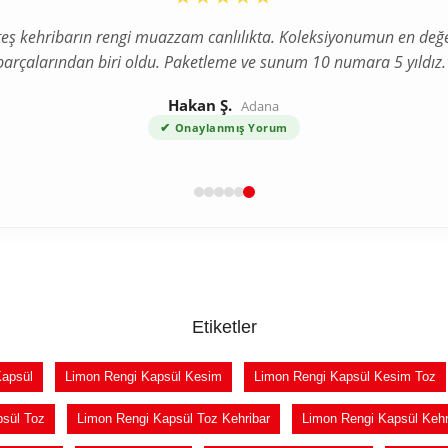
teş kehribarın rengi muazzam canlılıkta. Koleksiyonumun en değe
parçalarından biri oldu. Paketleme ve sunum 10 numara 5 yıldız.
Hakan Ş.
Adana
✔
Onaylanmış Yorum
Etiketler
Kapsül
Limon Rengi Kapsül Kesim
Limon Rengi Kapsül Kesim Toz
psül Toz
Limon Rengi Kapsül Toz Kehribar
Limon Rengi Kapsül Kehr