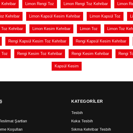
 Kehribar
Limon Rengi Toz
Limon Rengi Toz Kehribar
Limon Re
oz Kehribar
Limon Kapsül Kesim Kehribar
Limon Kapsül Toz
L
Toz Kehribar
Limon Kesim Kehribar
Limon Toz
Limon Toz Kehr
Rengi Kapsül Kesim Toz Kehribar
Rengi Kapsül Kesim Kehribar
 Toz
Rengi Kesim Toz Kehribar
Rengi Kesim Kehribar
Rengi T
Kapsül Kesim
Ş
KATEGORİLER
Tesbih
slimat Şartları
Kuka Tesbih
me Koşulları
Sıkma Kehribar Tesbih