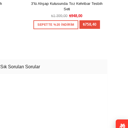
ih
3'lü Ahşap Kutusunda Toz Kehribar Tesbih
Usta İ
Seti
₺1.399,00
₺948,00
₺758,40
SEPETTE %20 İNDİRİM
S
SEPETE EKLE
Sık Sorulan Sorular
×
Size Özel
eye ne dersiniz?
dirim veya hediye fırsatını