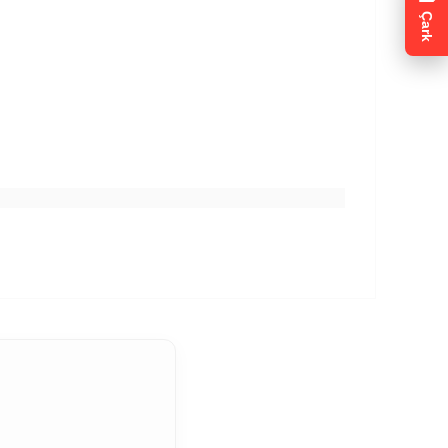
gilendirmeleri için
ETK
nay veriyorum.
a Metni
kapsamında
azan