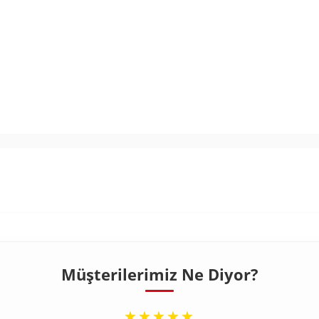
%5
Tanıtım, pazarlama ve kampanya bil
Bilgilendirme Metni
'ni okudum, o
Kişisel verilerimin
KVKK Aydınlatm
100TL
işlenmesini kabul ediyorum.
Çevir K
Müşterilerimiz Ne Diyor?
“
★★★★★