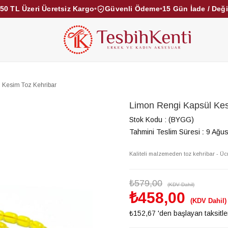
50 TL Üzeri Ücretsiz Kargo
•
Güvenli Ödeme
•
15 Gün İade / Değ
KEHRİBAR TESBİHLER
KUKA TESBİHLER
TOZ KE
KAMPANYALAR
DİĞER KATEGORİLER
 Kesim Toz Kehribar
Limon Rengi Kapsül Kes
Stok Kodu
(BYGG)
Tahmini Teslim Süresi
:
9 Ağus
Kaliteli malzemeden toz kehribar - Üc
₺579,00
(KDV Dahil)
₺458,00
(KDV Dahil)
₺152,67
'den başlayan taksitle