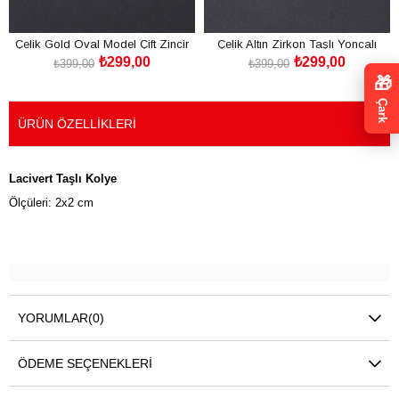
Çelik Gold Oval Model Çift Zincir
Çelik Altın Zirkon Taşlı Yoncalı
₺299,00
₺299,00
Kadın Kolye
Kadın Kolye
₺399,00
₺399,00
SEPETE EKLE
SEPETE EKLE
🎁
Çark
ÜRÜN ÖZELLIKLERI
Lacivert Taşlı Kolye
Ölçüleri: 2x2 cm
YORUMLAR
(0)
ÖDEME SEÇENEKLERI