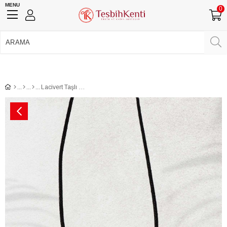
MENU
0
750 TL Üzeri Ücretsiz Kargo
•
Güvenli Ödeme
Üye Girişi
Üye Ol
Facebook İle Bağlan
Google İle Bağlan
Lacivert Taşlı Kolye